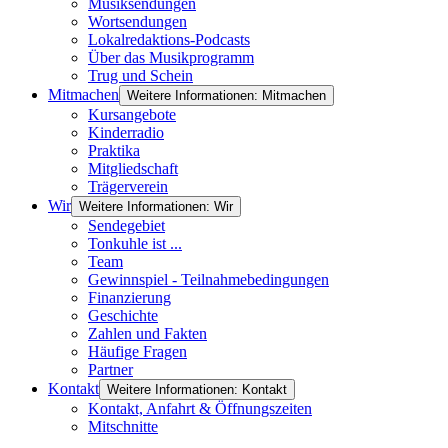
Musiksendungen
Wortsendungen
Lokalredaktions-Podcasts
Über das Musikprogramm
Trug und Schein
Mitmachen
Weitere Informationen: Mitmachen
Kursangebote
Kinderradio
Praktika
Mitgliedschaft
Trägerverein
Wir
Weitere Informationen: Wir
Sendegebiet
Tonkuhle ist ...
Team
Gewinnspiel - Teilnahmebedingungen
Finanzierung
Geschichte
Zahlen und Fakten
Häufige Fragen
Partner
Kontakt
Weitere Informationen: Kontakt
Kontakt, Anfahrt & Öffnungszeiten
Mitschnitte