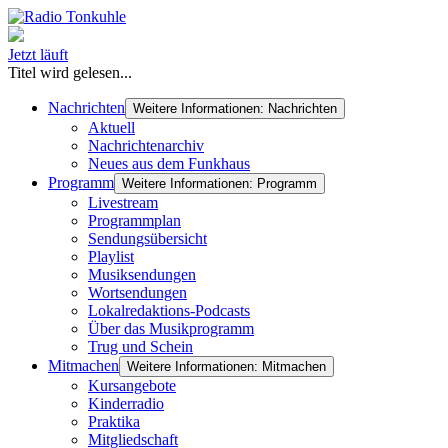
Jetzt läuft
Titel wird gelesen...
Nachrichten
Weitere Informationen: Nachrichten
Aktuell
Nachrichtenarchiv
Neues aus dem Funkhaus
Programm
Weitere Informationen: Programm
Livestream
Programmplan
Sendungsübersicht
Playlist
Musiksendungen
Wortsendungen
Lokalredaktions-Podcasts
Über das Musikprogramm
Trug und Schein
Mitmachen
Weitere Informationen: Mitmachen
Kursangebote
Kinderradio
Praktika
Mitgliedschaft