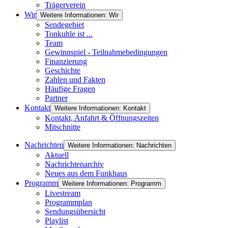
Trägerverein
Wir
Weitere Informationen: Wir
Sendegebiet
Tonkuhle ist ...
Team
Gewinnspiel - Teilnahmebedingungen
Finanzierung
Geschichte
Zahlen und Fakten
Häufige Fragen
Partner
Kontakt
Weitere Informationen: Kontakt
Kontakt, Anfahrt & Öffnungszeiten
Mitschnitte
Nachrichten
Weitere Informationen: Nachrichten
Aktuell
Nachrichtenarchiv
Neues aus dem Funkhaus
Programm
Weitere Informationen: Programm
Livestream
Programmplan
Sendungsübersicht
Playlist