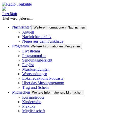
Jetzt läuft
Titel wird gelesen...
Nachrichten
Weitere Informationen: Nachrichten
Aktuell
Nachrichtenarchiv
Neues aus dem Funkhaus
Programm
Weitere Informationen: Programm
Livestream
Programmplan
Sendungsübersicht
Playlist
Musiksendungen
Wortsendungen
Lokalredaktions-Podcasts
Über das Musikprogramm
Trug und Schein
Mitmachen
Weitere Informationen: Mitmachen
Kursangebote
Kinderradio
Praktika
Mitgliedschaft