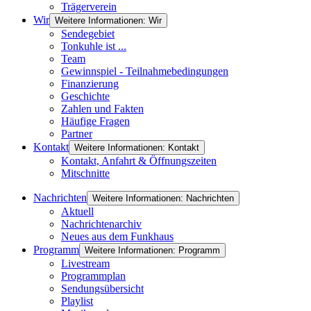
Trägerverein
Wir
Weitere Informationen: Wir
Sendegebiet
Tonkuhle ist ...
Team
Gewinnspiel - Teilnahmebedingungen
Finanzierung
Geschichte
Zahlen und Fakten
Häufige Fragen
Partner
Kontakt
Weitere Informationen: Kontakt
Kontakt, Anfahrt & Öffnungszeiten
Mitschnitte
Nachrichten
Weitere Informationen: Nachrichten
Aktuell
Nachrichtenarchiv
Neues aus dem Funkhaus
Programm
Weitere Informationen: Programm
Livestream
Programmplan
Sendungsübersicht
Playlist