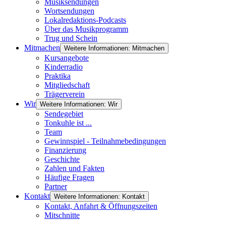
Musiksendungen
Wortsendungen
Lokalredaktions-Podcasts
Über das Musikprogramm
Trug und Schein
Mitmachen
Weitere Informationen: Mitmachen
Kursangebote
Kinderradio
Praktika
Mitgliedschaft
Trägerverein
Wir
Weitere Informationen: Wir
Sendegebiet
Tonkuhle ist ...
Team
Gewinnspiel - Teilnahmebedingungen
Finanzierung
Geschichte
Zahlen und Fakten
Häufige Fragen
Partner
Kontakt
Weitere Informationen: Kontakt
Kontakt, Anfahrt & Öffnungszeiten
Mitschnitte