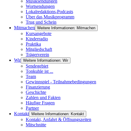
Musiksendungen
Wortsendungen
Lokalredaktions-Podcasts
Über das Musikprogramm
Trug und Schein
Mitmachen
Weitere Informationen: Mitmachen
Kursangebote
Kinderradio
Praktika
Mitgliedschaft
Trägerverein
Wir
Weitere Informationen: Wir
Sendegebiet
Tonkuhle ist ...
Team
Gewinnspiel - Teilnahmebedingungen
Finanzierung
Geschichte
Zahlen und Fakten
Häufige Fragen
Partner
Kontakt
Weitere Informationen: Kontakt
Kontakt, Anfahrt & Öffnungszeiten
Mitschnitte