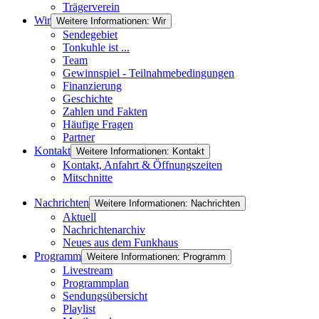
Trägerverein
Wir
Weitere Informationen: Wir
Sendegebiet
Tonkuhle ist ...
Team
Gewinnspiel - Teilnahmebedingungen
Finanzierung
Geschichte
Zahlen und Fakten
Häufige Fragen
Partner
Kontakt
Weitere Informationen: Kontakt
Kontakt, Anfahrt & Öffnungszeiten
Mitschnitte
Nachrichten
Weitere Informationen: Nachrichten
Aktuell
Nachrichtenarchiv
Neues aus dem Funkhaus
Programm
Weitere Informationen: Programm
Livestream
Programmplan
Sendungsübersicht
Playlist