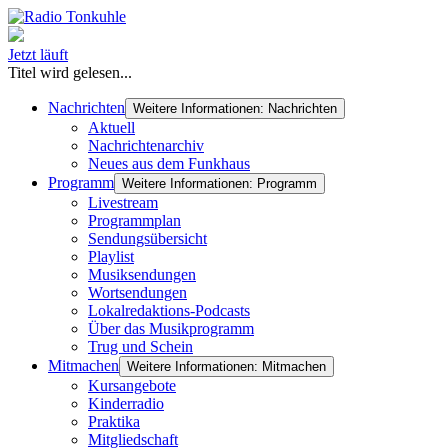
Jetzt läuft
Titel wird gelesen...
Nachrichten
Weitere Informationen: Nachrichten
Aktuell
Nachrichtenarchiv
Neues aus dem Funkhaus
Programm
Weitere Informationen: Programm
Livestream
Programmplan
Sendungsübersicht
Playlist
Musiksendungen
Wortsendungen
Lokalredaktions-Podcasts
Über das Musikprogramm
Trug und Schein
Mitmachen
Weitere Informationen: Mitmachen
Kursangebote
Kinderradio
Praktika
Mitgliedschaft