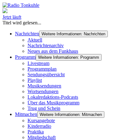
Jetzt läuft
Titel wird gelesen...
Nachrichten
Weitere Informationen: Nachrichten
Aktuell
Nachrichtenarchiv
Neues aus dem Funkhaus
Programm
Weitere Informationen: Programm
Livestream
Programmplan
Sendungsübersicht
Playlist
Musiksendungen
Wortsendungen
Lokalredaktions-Podcasts
Über das Musikprogramm
Trug und Schein
Mitmachen
Weitere Informationen: Mitmachen
Kursangebote
Kinderradio
Praktika
Mitgliedschaft