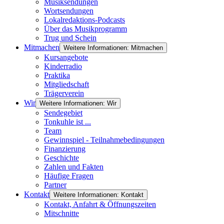
Musiksendungen
Wortsendungen
Lokalredaktions-Podcasts
Über das Musikprogramm
Trug und Schein
Mitmachen
Weitere Informationen: Mitmachen
Kursangebote
Kinderradio
Praktika
Mitgliedschaft
Trägerverein
Wir
Weitere Informationen: Wir
Sendegebiet
Tonkuhle ist ...
Team
Gewinnspiel - Teilnahmebedingungen
Finanzierung
Geschichte
Zahlen und Fakten
Häufige Fragen
Partner
Kontakt
Weitere Informationen: Kontakt
Kontakt, Anfahrt & Öffnungszeiten
Mitschnitte