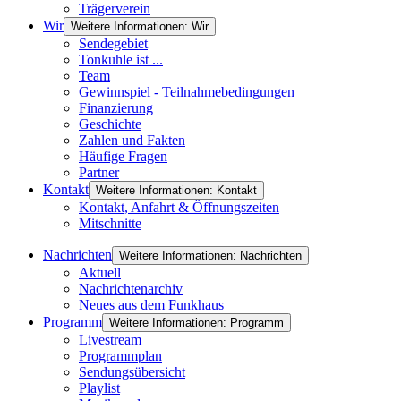
Trägerverein
Wir
Weitere Informationen: Wir
Sendegebiet
Tonkuhle ist ...
Team
Gewinnspiel - Teilnahmebedingungen
Finanzierung
Geschichte
Zahlen und Fakten
Häufige Fragen
Partner
Kontakt
Weitere Informationen: Kontakt
Kontakt, Anfahrt & Öffnungszeiten
Mitschnitte
Nachrichten
Weitere Informationen: Nachrichten
Aktuell
Nachrichtenarchiv
Neues aus dem Funkhaus
Programm
Weitere Informationen: Programm
Livestream
Programmplan
Sendungsübersicht
Playlist