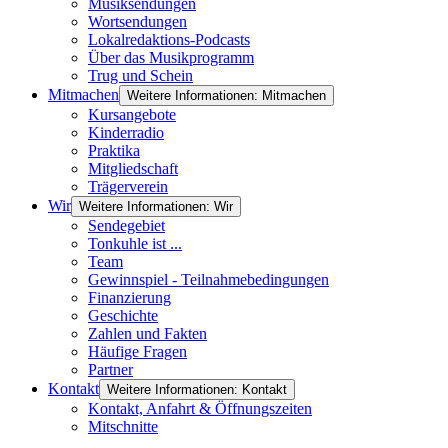
Musiksendungen
Wortsendungen
Lokalredaktions-Podcasts
Über das Musikprogramm
Trug und Schein
Mitmachen
Weitere Informationen: Mitmachen
Kursangebote
Kinderradio
Praktika
Mitgliedschaft
Trägerverein
Wir
Weitere Informationen: Wir
Sendegebiet
Tonkuhle ist ...
Team
Gewinnspiel - Teilnahmebedingungen
Finanzierung
Geschichte
Zahlen und Fakten
Häufige Fragen
Partner
Kontakt
Weitere Informationen: Kontakt
Kontakt, Anfahrt & Öffnungszeiten
Mitschnitte