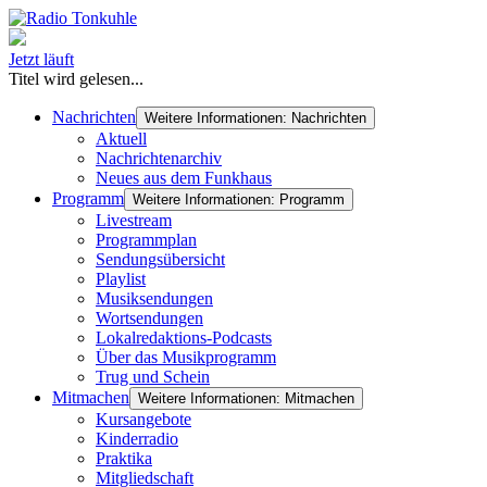
Jetzt läuft
Titel wird gelesen...
Nachrichten
Weitere Informationen: Nachrichten
Aktuell
Nachrichtenarchiv
Neues aus dem Funkhaus
Programm
Weitere Informationen: Programm
Livestream
Programmplan
Sendungsübersicht
Playlist
Musiksendungen
Wortsendungen
Lokalredaktions-Podcasts
Über das Musikprogramm
Trug und Schein
Mitmachen
Weitere Informationen: Mitmachen
Kursangebote
Kinderradio
Praktika
Mitgliedschaft