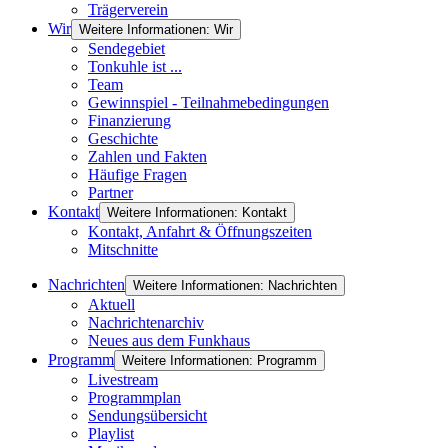
Trägerverein
Wir
Weitere Informationen: Wir
Sendegebiet
Tonkuhle ist ...
Team
Gewinnspiel - Teilnahmebedingungen
Finanzierung
Geschichte
Zahlen und Fakten
Häufige Fragen
Partner
Kontakt
Weitere Informationen: Kontakt
Kontakt, Anfahrt & Öffnungszeiten
Mitschnitte
Nachrichten
Weitere Informationen: Nachrichten
Aktuell
Nachrichtenarchiv
Neues aus dem Funkhaus
Programm
Weitere Informationen: Programm
Livestream
Programmplan
Sendungsübersicht
Playlist