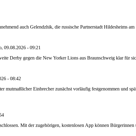
nehmend auch Gelendzhik, die russische Partnerstadt Hildesheims am Sch
o, 09.08.2026 - 09:21
eite Derby gegen die New Yorker Lions aus Braunschweig klar für sich 
026 - 08:42
e alter mutmaßlicher Einbrecher zunächst vorläufig festgenommen und 
:54
chlossen. Mit der zugehörigen, kostenlosen App können Bürgerinnen un