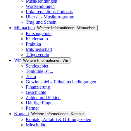
Musiksendungen
Wortsendungen
Lokalredaktions-Podcasts
Über das Musikprogramm
Trug und Schein
Mitmachen
Weitere Informationen: Mitmachen
Kursangebote
Kinderradio
Praktika
Mitgliedschaft
Trägerverein
Wir
Weitere Informationen: Wir
Sendegebiet
Tonkuhle ist ...
Team
Gewinnspiel - Teilnahmebedingungen
Finanzierung
Geschichte
Zahlen und Fakten
Häufige Fragen
Partner
Kontakt
Weitere Informationen: Kontakt
Kontakt, Anfahrt & Öffnungszeiten
Mitschnitte