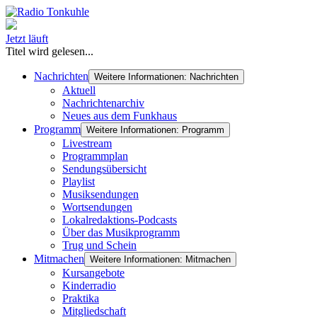
Jetzt läuft
Titel wird gelesen...
Nachrichten
Weitere Informationen: Nachrichten
Aktuell
Nachrichtenarchiv
Neues aus dem Funkhaus
Programm
Weitere Informationen: Programm
Livestream
Programmplan
Sendungsübersicht
Playlist
Musiksendungen
Wortsendungen
Lokalredaktions-Podcasts
Über das Musikprogramm
Trug und Schein
Mitmachen
Weitere Informationen: Mitmachen
Kursangebote
Kinderradio
Praktika
Mitgliedschaft