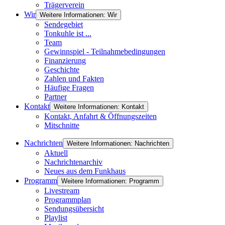
Trägerverein
Wir
Weitere Informationen: Wir
Sendegebiet
Tonkuhle ist ...
Team
Gewinnspiel - Teilnahmebedingungen
Finanzierung
Geschichte
Zahlen und Fakten
Häufige Fragen
Partner
Kontakt
Weitere Informationen: Kontakt
Kontakt, Anfahrt & Öffnungszeiten
Mitschnitte
Nachrichten
Weitere Informationen: Nachrichten
Aktuell
Nachrichtenarchiv
Neues aus dem Funkhaus
Programm
Weitere Informationen: Programm
Livestream
Programmplan
Sendungsübersicht
Playlist