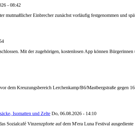
026 - 08:42
e alter mutmaßlicher Einbrecher zunächst vorläufig festgenommen und 
:54
chlossen. Mit der zugehörigen, kostenlosen App können Bürgerinnen un
n vor dem Kreuzungsbereich Lerchenkamp/B6/Mastbergstraße gegen 16:
säcke, Isomatten und Zelte
Do, 06.08.2026 - 14:10
as Sozialcafé Vinzenzpforte auf dem M'era Luna Festival ausgediente S