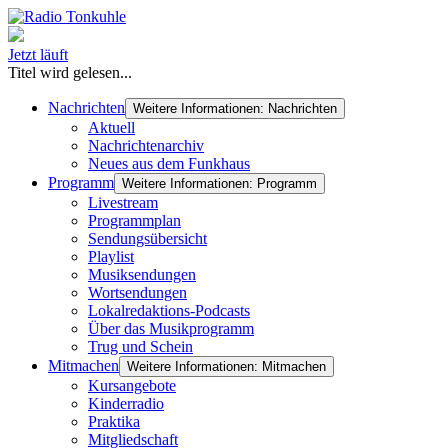
Jetzt läuft
Titel wird gelesen...
Nachrichten
Weitere Informationen: Nachrichten
Aktuell
Nachrichtenarchiv
Neues aus dem Funkhaus
Programm
Weitere Informationen: Programm
Livestream
Programmplan
Sendungsübersicht
Playlist
Musiksendungen
Wortsendungen
Lokalredaktions-Podcasts
Über das Musikprogramm
Trug und Schein
Mitmachen
Weitere Informationen: Mitmachen
Kursangebote
Kinderradio
Praktika
Mitgliedschaft