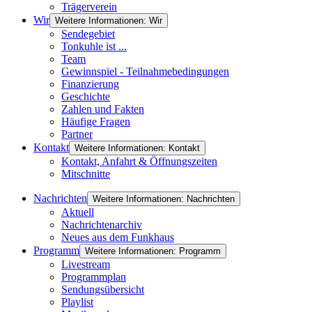
Trägerverein
Wir
Weitere Informationen: Wir
Sendegebiet
Tonkuhle ist ...
Team
Gewinnspiel - Teilnahmebedingungen
Finanzierung
Geschichte
Zahlen und Fakten
Häufige Fragen
Partner
Kontakt
Weitere Informationen: Kontakt
Kontakt, Anfahrt & Öffnungszeiten
Mitschnitte
Nachrichten
Weitere Informationen: Nachrichten
Aktuell
Nachrichtenarchiv
Neues aus dem Funkhaus
Programm
Weitere Informationen: Programm
Livestream
Programmplan
Sendungsübersicht
Playlist