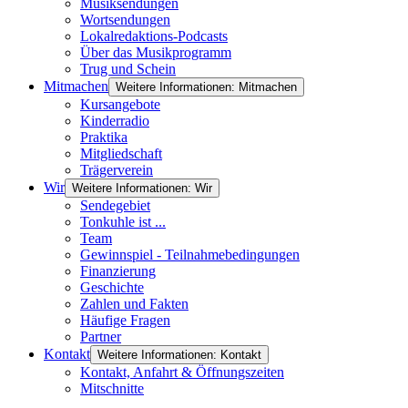
Musiksendungen
Wortsendungen
Lokalredaktions-Podcasts
Über das Musikprogramm
Trug und Schein
Mitmachen
Weitere Informationen: Mitmachen
Kursangebote
Kinderradio
Praktika
Mitgliedschaft
Trägerverein
Wir
Weitere Informationen: Wir
Sendegebiet
Tonkuhle ist ...
Team
Gewinnspiel - Teilnahmebedingungen
Finanzierung
Geschichte
Zahlen und Fakten
Häufige Fragen
Partner
Kontakt
Weitere Informationen: Kontakt
Kontakt, Anfahrt & Öffnungszeiten
Mitschnitte