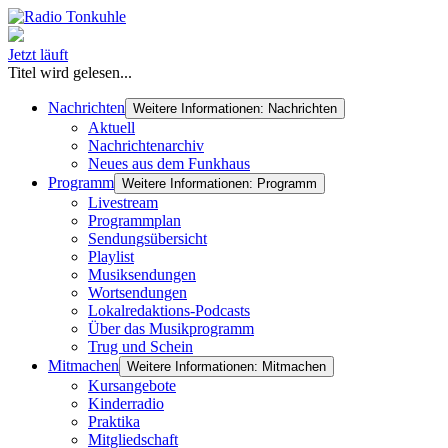
Jetzt läuft
Titel wird gelesen...
Nachrichten
Weitere Informationen: Nachrichten
Aktuell
Nachrichtenarchiv
Neues aus dem Funkhaus
Programm
Weitere Informationen: Programm
Livestream
Programmplan
Sendungsübersicht
Playlist
Musiksendungen
Wortsendungen
Lokalredaktions-Podcasts
Über das Musikprogramm
Trug und Schein
Mitmachen
Weitere Informationen: Mitmachen
Kursangebote
Kinderradio
Praktika
Mitgliedschaft