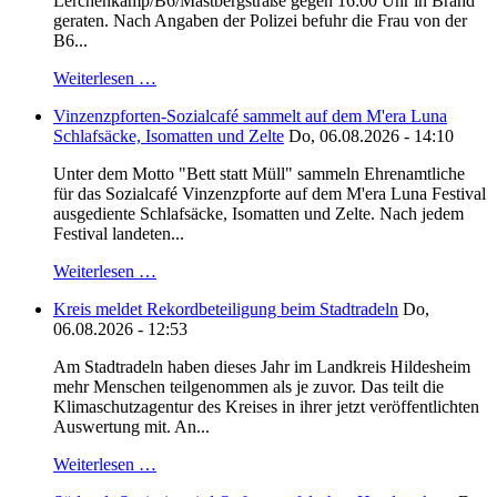
Lerchenkamp/B6/Mastbergstraße gegen 16:00 Uhr in Brand
geraten. Nach Angaben der Polizei befuhr die Frau von der
B6...
Weiterlesen …
Vinzenzpforten-Sozialcafé sammelt auf dem M'era Luna
Schlafsäcke, Isomatten und Zelte
Do, 06.08.2026 - 14:10
Unter dem Motto "Bett statt Müll" sammeln Ehrenamtliche
für das Sozialcafé Vinzenzpforte auf dem M'era Luna Festival
ausgediente Schlafsäcke, Isomatten und Zelte. Nach jedem
Festival landeten...
Weiterlesen …
Kreis meldet Rekordbeteiligung beim Stadtradeln
Do,
06.08.2026 - 12:53
Am Stadtradeln haben dieses Jahr im Landkreis Hildesheim
mehr Menschen teilgenommen als je zuvor. Das teilt die
Klimaschutzagentur des Kreises in ihrer jetzt veröffentlichten
Auswertung mit. An...
Weiterlesen …