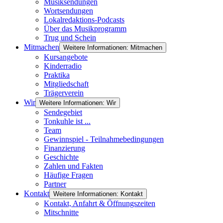
Musiksendungen
Wortsendungen
Lokalredaktions-Podcasts
Über das Musikprogramm
Trug und Schein
Mitmachen
Weitere Informationen: Mitmachen
Kursangebote
Kinderradio
Praktika
Mitgliedschaft
Trägerverein
Wir
Weitere Informationen: Wir
Sendegebiet
Tonkuhle ist ...
Team
Gewinnspiel - Teilnahmebedingungen
Finanzierung
Geschichte
Zahlen und Fakten
Häufige Fragen
Partner
Kontakt
Weitere Informationen: Kontakt
Kontakt, Anfahrt & Öffnungszeiten
Mitschnitte