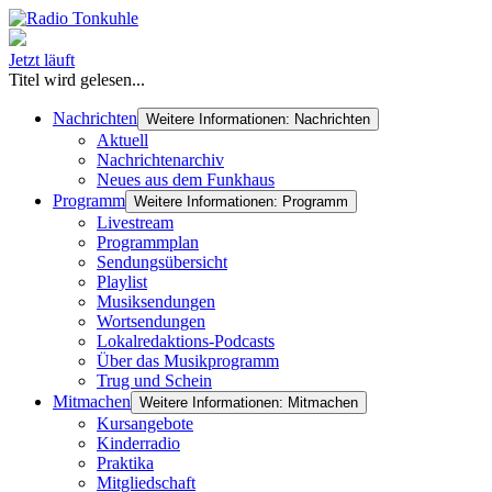
Jetzt läuft
Titel wird gelesen...
Nachrichten
Weitere Informationen: Nachrichten
Aktuell
Nachrichtenarchiv
Neues aus dem Funkhaus
Programm
Weitere Informationen: Programm
Livestream
Programmplan
Sendungsübersicht
Playlist
Musiksendungen
Wortsendungen
Lokalredaktions-Podcasts
Über das Musikprogramm
Trug und Schein
Mitmachen
Weitere Informationen: Mitmachen
Kursangebote
Kinderradio
Praktika
Mitgliedschaft