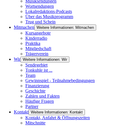
Musiksendungen
Wortsendungen
Lokalredaktions-Podcasts
Über das Musikprogramm
Trug und Schein
Mitmachen
Weitere Informationen: Mitmachen
Kursangebote
Kinderradio
Praktika
Mitgliedschaft
Trägerverein
Wir
Weitere Informationen: Wir
Sendegebiet
Tonkuhle ist ...
Team
Gewinnspiel - Teilnahmebedingungen
Finanzierung
Geschichte
Zahlen und Fakten
Häufige Fragen
Partner
Kontakt
Weitere Informationen: Kontakt
Kontakt, Anfahrt & Öffnungszeiten
Mitschnitte