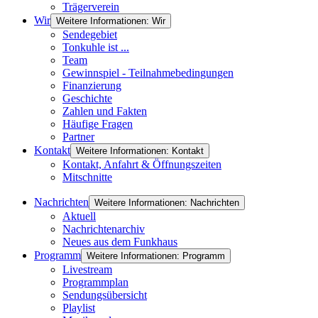
Trägerverein
Wir
Weitere Informationen: Wir
Sendegebiet
Tonkuhle ist ...
Team
Gewinnspiel - Teilnahmebedingungen
Finanzierung
Geschichte
Zahlen und Fakten
Häufige Fragen
Partner
Kontakt
Weitere Informationen: Kontakt
Kontakt, Anfahrt & Öffnungszeiten
Mitschnitte
Nachrichten
Weitere Informationen: Nachrichten
Aktuell
Nachrichtenarchiv
Neues aus dem Funkhaus
Programm
Weitere Informationen: Programm
Livestream
Programmplan
Sendungsübersicht
Playlist