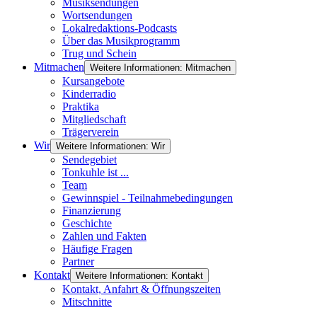
Musiksendungen
Wortsendungen
Lokalredaktions-Podcasts
Über das Musikprogramm
Trug und Schein
Mitmachen
Weitere Informationen: Mitmachen
Kursangebote
Kinderradio
Praktika
Mitgliedschaft
Trägerverein
Wir
Weitere Informationen: Wir
Sendegebiet
Tonkuhle ist ...
Team
Gewinnspiel - Teilnahmebedingungen
Finanzierung
Geschichte
Zahlen und Fakten
Häufige Fragen
Partner
Kontakt
Weitere Informationen: Kontakt
Kontakt, Anfahrt & Öffnungszeiten
Mitschnitte