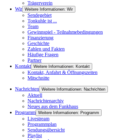
Trägerverein
Wir
Weitere Informationen: Wir
Sendegebiet
Tonkuhle ist ...
Team
Gewinnspiel - Teilnahmebedingungen
Finanzierung
Geschichte
Zahlen und Fakten
Häufige Fragen
Partner
Kontakt
Weitere Informationen: Kontakt
Kontakt, Anfahrt & Öffnungszeiten
Mitschnitte
Nachrichten
Weitere Informationen: Nachrichten
Aktuell
Nachrichtenarchiv
Neues aus dem Funkhaus
Programm
Weitere Informationen: Programm
Livestream
Programmplan
Sendungsübersicht
Playlist