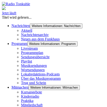
Jetzt läuft
Titel wird gelesen...
Nachrichten
Weitere Informationen: Nachrichten
Aktuell
Nachrichtenarchiv
Neues aus dem Funkhaus
Programm
Weitere Informationen: Programm
Livestream
Programmplan
Sendungsübersicht
Playlist
Musiksendungen
Wortsendungen
Lokalredaktions-Podcasts
Über das Musikprogramm
Trug und Schein
Mitmachen
Weitere Informationen: Mitmachen
Kursangebote
Kinderradio
Praktika
Mitgliedschaft