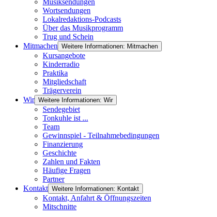
Musiksendungen
Wortsendungen
Lokalredaktions-Podcasts
Über das Musikprogramm
Trug und Schein
Mitmachen
Weitere Informationen: Mitmachen
Kursangebote
Kinderradio
Praktika
Mitgliedschaft
Trägerverein
Wir
Weitere Informationen: Wir
Sendegebiet
Tonkuhle ist ...
Team
Gewinnspiel - Teilnahmebedingungen
Finanzierung
Geschichte
Zahlen und Fakten
Häufige Fragen
Partner
Kontakt
Weitere Informationen: Kontakt
Kontakt, Anfahrt & Öffnungszeiten
Mitschnitte