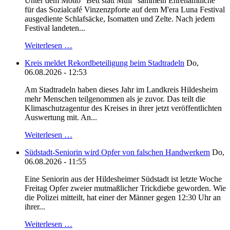
Unter dem Motto "Bett statt Müll" sammeln Ehrenamtliche
für das Sozialcafé Vinzenzpforte auf dem M'era Luna Festival
ausgediente Schlafsäcke, Isomatten und Zelte. Nach jedem
Festival landeten...
Weiterlesen …
Kreis meldet Rekordbeteiligung beim Stadtradeln
Do,
06.08.2026 - 12:53
Am Stadtradeln haben dieses Jahr im Landkreis Hildesheim
mehr Menschen teilgenommen als je zuvor. Das teilt die
Klimaschutzagentur des Kreises in ihrer jetzt veröffentlichten
Auswertung mit. An...
Weiterlesen …
Südstadt-Seniorin wird Opfer von falschen Handwerkern
Do,
06.08.2026 - 11:55
Eine Seniorin aus der Hildesheimer Südstadt ist letzte Woche
Freitag Opfer zweier mutmaßlicher Trickdiebe geworden. Wie
die Polizei mitteilt, hat einer der Männer gegen 12:30 Uhr an
ihrer...
Weiterlesen …