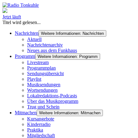
Jetzt läuft
Titel wird gelesen...
Nachrichten
Weitere Informationen: Nachrichten
Aktuell
Nachrichtenarchiv
Neues aus dem Funkhaus
Programm
Weitere Informationen: Programm
Livestream
Programmplan
Sendungsübersicht
Playlist
Musiksendungen
Wortsendungen
Lokalredaktions-Podcasts
Über das Musikprogramm
Trug und Schein
Mitmachen
Weitere Informationen: Mitmachen
Kursangebote
Kinderradio
Praktika
Mitgliedschaft