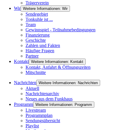
Trägerverein
Wir
Weitere Informationen: Wir
Sendegebiet
Tonkuhle ist ...
Team
Gewinnspiel - Teilnahmebedingungen
Finanzierung
Geschichte
Zahlen und Fakten
Häufige Fragen
Partner
Kontakt
Weitere Informationen: Kontakt
Kontakt, Anfahrt & Öffnungszeiten
Mitschnitte
Nachrichten
Weitere Informationen: Nachrichten
Aktuell
Nachrichtenarchiv
Neues aus dem Funkhaus
Programm
Weitere Informationen: Programm
Livestream
Programmplan
Sendungsübersicht
Playlist