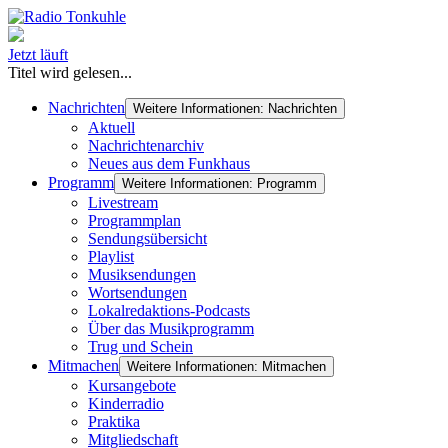
Jetzt läuft
Titel wird gelesen...
Nachrichten
Weitere Informationen: Nachrichten
Aktuell
Nachrichtenarchiv
Neues aus dem Funkhaus
Programm
Weitere Informationen: Programm
Livestream
Programmplan
Sendungsübersicht
Playlist
Musiksendungen
Wortsendungen
Lokalredaktions-Podcasts
Über das Musikprogramm
Trug und Schein
Mitmachen
Weitere Informationen: Mitmachen
Kursangebote
Kinderradio
Praktika
Mitgliedschaft