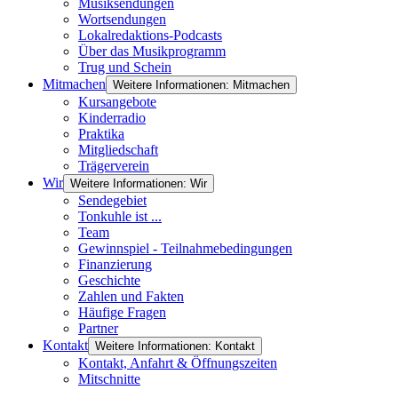
Musiksendungen
Wortsendungen
Lokalredaktions-Podcasts
Über das Musikprogramm
Trug und Schein
Mitmachen
Weitere Informationen: Mitmachen
Kursangebote
Kinderradio
Praktika
Mitgliedschaft
Trägerverein
Wir
Weitere Informationen: Wir
Sendegebiet
Tonkuhle ist ...
Team
Gewinnspiel - Teilnahmebedingungen
Finanzierung
Geschichte
Zahlen und Fakten
Häufige Fragen
Partner
Kontakt
Weitere Informationen: Kontakt
Kontakt, Anfahrt & Öffnungszeiten
Mitschnitte