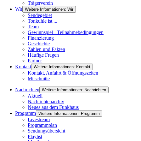
Trägerverein
Wir
Weitere Informationen: Wir
Sendegebiet
Tonkuhle ist ...
Team
Gewinnspiel - Teilnahmebedingungen
Finanzierung
Geschichte
Zahlen und Fakten
Häufige Fragen
Partner
Kontakt
Weitere Informationen: Kontakt
Kontakt, Anfahrt & Öffnungszeiten
Mitschnitte
Nachrichten
Weitere Informationen: Nachrichten
Aktuell
Nachrichtenarchiv
Neues aus dem Funkhaus
Programm
Weitere Informationen: Programm
Livestream
Programmplan
Sendungsübersicht
Playlist