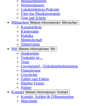
Musiksendungen
Wortsendungen
Lokalredaktions-Podcasts
Über das Musikprogramm
Trug und Schein
Mitmachen
Weitere Informationen: Mitmachen
Kursangebote
Kinderradio
Praktika
Mitgliedschaft
Trägerverein
Wir
Weitere Informationen: Wir
Sendegebiet
Tonkuhle ist ...
Team
Gewinnspiel - Teilnahmebedingungen
Finanzierung
Geschichte
Zahlen und Fakten
Häufige Fragen
Partner
Kontakt
Weitere Informationen: Kontakt
Kontakt, Anfahrt & Öffnungszeiten
Mitschnitte