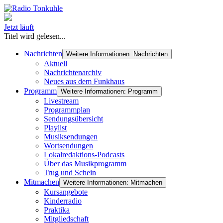
Jetzt läuft
Titel wird gelesen...
Nachrichten
Weitere Informationen: Nachrichten
Aktuell
Nachrichtenarchiv
Neues aus dem Funkhaus
Programm
Weitere Informationen: Programm
Livestream
Programmplan
Sendungsübersicht
Playlist
Musiksendungen
Wortsendungen
Lokalredaktions-Podcasts
Über das Musikprogramm
Trug und Schein
Mitmachen
Weitere Informationen: Mitmachen
Kursangebote
Kinderradio
Praktika
Mitgliedschaft