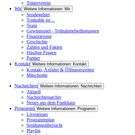
Trägerverein
Wir
Weitere Informationen: Wir
Sendegebiet
Tonkuhle ist ...
Team
Gewinnspiel - Teilnahmebedingungen
Finanzierung
Geschichte
Zahlen und Fakten
Häufige Fragen
Partner
Kontakt
Weitere Informationen: Kontakt
Kontakt, Anfahrt & Öffnungszeiten
Mitschnitte
Nachrichten
Weitere Informationen: Nachrichten
Aktuell
Nachrichtenarchiv
Neues aus dem Funkhaus
Programm
Weitere Informationen: Programm
Livestream
Programmplan
Sendungsübersicht
Playlist