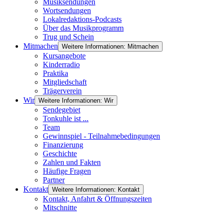
Musiksendungen
Wortsendungen
Lokalredaktions-Podcasts
Über das Musikprogramm
Trug und Schein
Mitmachen
Weitere Informationen: Mitmachen
Kursangebote
Kinderradio
Praktika
Mitgliedschaft
Trägerverein
Wir
Weitere Informationen: Wir
Sendegebiet
Tonkuhle ist ...
Team
Gewinnspiel - Teilnahmebedingungen
Finanzierung
Geschichte
Zahlen und Fakten
Häufige Fragen
Partner
Kontakt
Weitere Informationen: Kontakt
Kontakt, Anfahrt & Öffnungszeiten
Mitschnitte