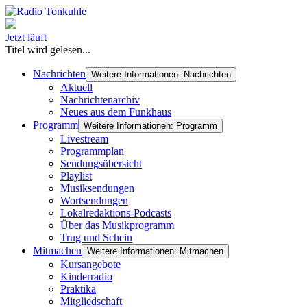
Jetzt läuft
Titel wird gelesen...
Nachrichten
Weitere Informationen: Nachrichten
Aktuell
Nachrichtenarchiv
Neues aus dem Funkhaus
Programm
Weitere Informationen: Programm
Livestream
Programmplan
Sendungsübersicht
Playlist
Musiksendungen
Wortsendungen
Lokalredaktions-Podcasts
Über das Musikprogramm
Trug und Schein
Mitmachen
Weitere Informationen: Mitmachen
Kursangebote
Kinderradio
Praktika
Mitgliedschaft