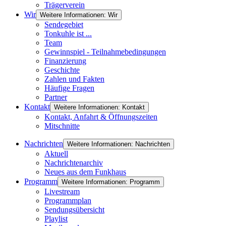
Trägerverein
Wir
Weitere Informationen: Wir
Sendegebiet
Tonkuhle ist ...
Team
Gewinnspiel - Teilnahmebedingungen
Finanzierung
Geschichte
Zahlen und Fakten
Häufige Fragen
Partner
Kontakt
Weitere Informationen: Kontakt
Kontakt, Anfahrt & Öffnungszeiten
Mitschnitte
Nachrichten
Weitere Informationen: Nachrichten
Aktuell
Nachrichtenarchiv
Neues aus dem Funkhaus
Programm
Weitere Informationen: Programm
Livestream
Programmplan
Sendungsübersicht
Playlist