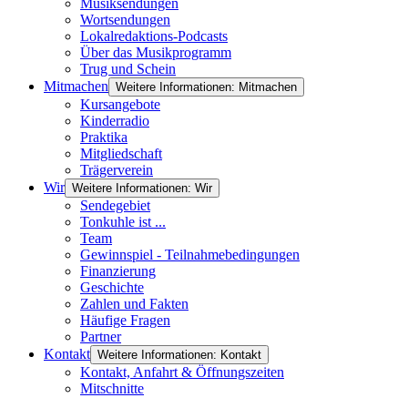
Musiksendungen
Wortsendungen
Lokalredaktions-Podcasts
Über das Musikprogramm
Trug und Schein
Mitmachen
Weitere Informationen: Mitmachen
Kursangebote
Kinderradio
Praktika
Mitgliedschaft
Trägerverein
Wir
Weitere Informationen: Wir
Sendegebiet
Tonkuhle ist ...
Team
Gewinnspiel - Teilnahmebedingungen
Finanzierung
Geschichte
Zahlen und Fakten
Häufige Fragen
Partner
Kontakt
Weitere Informationen: Kontakt
Kontakt, Anfahrt & Öffnungszeiten
Mitschnitte