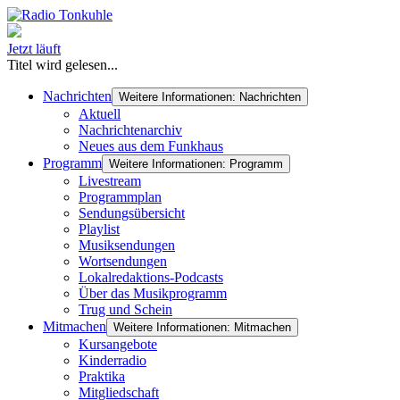
Jetzt läuft
Titel wird gelesen...
Nachrichten
Weitere Informationen: Nachrichten
Aktuell
Nachrichtenarchiv
Neues aus dem Funkhaus
Programm
Weitere Informationen: Programm
Livestream
Programmplan
Sendungsübersicht
Playlist
Musiksendungen
Wortsendungen
Lokalredaktions-Podcasts
Über das Musikprogramm
Trug und Schein
Mitmachen
Weitere Informationen: Mitmachen
Kursangebote
Kinderradio
Praktika
Mitgliedschaft