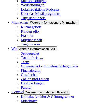
Musiksendungen
Wortsendungen
Lokalredaktions-Podcasts
Über das Musikprogramm
Trug und Schein
Mitmachen
Weitere Informationen: Mitmachen
Kursangebote
Kinderradio
Praktika
Mitgliedschaft
Trägerverein
Wir
Weitere Informationen: Wir
Sendegebiet
Tonkuhle ist ...
Team
Gewinnspiel - Teilnahmebedingungen
Finanzierung
Geschichte
Zahlen und Fakten
Häufige Fragen
Partner
Kontakt
Weitere Informationen: Kontakt
Kontakt, Anfahrt & Öffnungszeiten
Mitschnitte