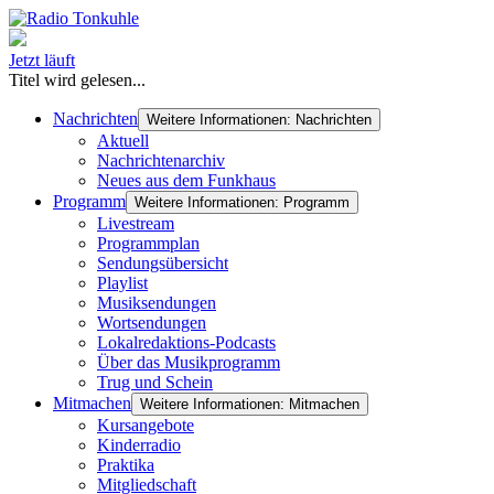
Jetzt läuft
Titel wird gelesen...
Nachrichten
Weitere Informationen: Nachrichten
Aktuell
Nachrichtenarchiv
Neues aus dem Funkhaus
Programm
Weitere Informationen: Programm
Livestream
Programmplan
Sendungsübersicht
Playlist
Musiksendungen
Wortsendungen
Lokalredaktions-Podcasts
Über das Musikprogramm
Trug und Schein
Mitmachen
Weitere Informationen: Mitmachen
Kursangebote
Kinderradio
Praktika
Mitgliedschaft