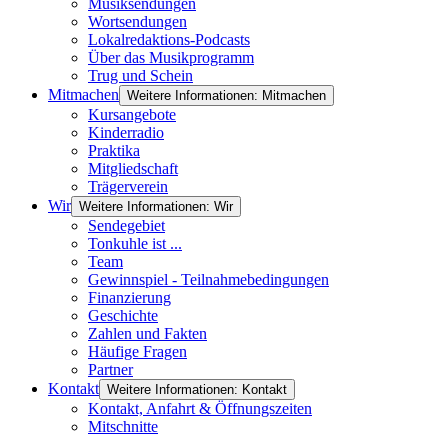
Musiksendungen
Wortsendungen
Lokalredaktions-Podcasts
Über das Musikprogramm
Trug und Schein
Mitmachen
Weitere Informationen: Mitmachen
Kursangebote
Kinderradio
Praktika
Mitgliedschaft
Trägerverein
Wir
Weitere Informationen: Wir
Sendegebiet
Tonkuhle ist ...
Team
Gewinnspiel - Teilnahmebedingungen
Finanzierung
Geschichte
Zahlen und Fakten
Häufige Fragen
Partner
Kontakt
Weitere Informationen: Kontakt
Kontakt, Anfahrt & Öffnungszeiten
Mitschnitte