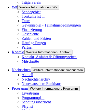
Trägerverein
Wir
Weitere Informationen: Wir
Sendegebiet
Tonkuhle ist ...
Team
Gewinnspiel - Teilnahmebedingungen
Finanzierung
Geschichte
Zahlen und Fakten
Häufige Fragen
Partner
Kontakt
Weitere Informationen: Kontakt
Kontakt, Anfahrt & Öffnungszeiten
Mitschnitte
Nachrichten
Weitere Informationen: Nachrichten
Aktuell
Nachrichtenarchiv
Neues aus dem Funkhaus
Programm
Weitere Informationen: Programm
Livestream
Programmplan
Sendungsübersicht
Playlist