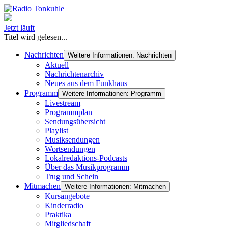
Jetzt läuft
Titel wird gelesen...
Nachrichten
Weitere Informationen: Nachrichten
Aktuell
Nachrichtenarchiv
Neues aus dem Funkhaus
Programm
Weitere Informationen: Programm
Livestream
Programmplan
Sendungsübersicht
Playlist
Musiksendungen
Wortsendungen
Lokalredaktions-Podcasts
Über das Musikprogramm
Trug und Schein
Mitmachen
Weitere Informationen: Mitmachen
Kursangebote
Kinderradio
Praktika
Mitgliedschaft