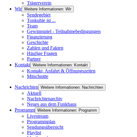
Trägerverein
Wir
Weitere Informationen: Wir
Sendegebiet
Tonkuhle ist ...
Team
Gewinnspiel - Teilnahmebedingungen
Finanzierung
Geschichte
Zahlen und Fakten
Häufige Fragen
Partner
Kontakt
Weitere Informationen: Kontakt
Kontakt, Anfahrt & Öffnungszeiten
Mitschnitte
Nachrichten
Weitere Informationen: Nachrichten
Aktuell
Nachrichtenarchiv
Neues aus dem Funkhaus
Programm
Weitere Informationen: Programm
Livestream
Programmplan
Sendungsübersicht
Playlist