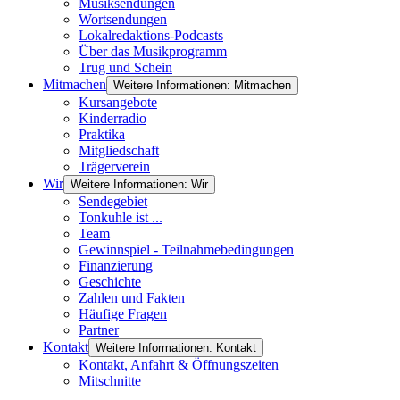
Musiksendungen
Wortsendungen
Lokalredaktions-Podcasts
Über das Musikprogramm
Trug und Schein
Mitmachen
Weitere Informationen: Mitmachen
Kursangebote
Kinderradio
Praktika
Mitgliedschaft
Trägerverein
Wir
Weitere Informationen: Wir
Sendegebiet
Tonkuhle ist ...
Team
Gewinnspiel - Teilnahmebedingungen
Finanzierung
Geschichte
Zahlen und Fakten
Häufige Fragen
Partner
Kontakt
Weitere Informationen: Kontakt
Kontakt, Anfahrt & Öffnungszeiten
Mitschnitte