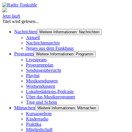
Jetzt läuft
Titel wird gelesen...
Nachrichten
Weitere Informationen: Nachrichten
Aktuell
Nachrichtenarchiv
Neues aus dem Funkhaus
Programm
Weitere Informationen: Programm
Livestream
Programmplan
Sendungsübersicht
Playlist
Musiksendungen
Wortsendungen
Lokalredaktions-Podcasts
Über das Musikprogramm
Trug und Schein
Mitmachen
Weitere Informationen: Mitmachen
Kursangebote
Kinderradio
Praktika
Mitgliedschaft