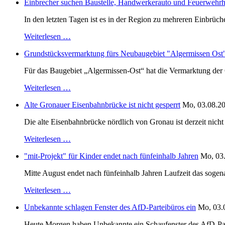
Einbrecher suchen Baustelle, Handwerkerauto und Feuerwehr
In den letzten Tagen ist es in der Region zu mehreren Einbrüc
Weiterlesen …
Grundstücksvermarktung fürs Neubaugebiet "Algermissen Ost" i
Für das Baugebiet „Algermissen-Ost“ hat die Vermarktung der 
Weiterlesen …
Alte Gronauer Eisenbahnbrücke ist nicht gesperrt
Mo, 03.08.20
Die alte Eisenbahnbrücke nördlich von Gronau ist derzeit nic
Weiterlesen …
"mit-Projekt" für Kinder endet nach fünfeinhalb Jahren
Mo, 03.
Mitte August endet nach fünfeinhalb Jahren Laufzeit das sogen
Weiterlesen …
Unbekannte schlagen Fenster des AfD-Parteibüros ein
Mo, 03.
Heute Morgen haben Unbekannte ein Schaufenster des AfD-Parte