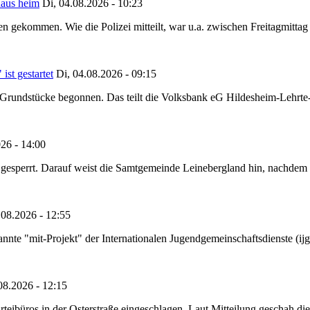
haus heim
Di, 04.08.2026 - 10:23
hen gekommen. Wie die Polizei mitteilt, war u.a. zwischen Freitagmitt
st gestartet
Di, 04.08.2026 - 09:15
Grundstücke begonnen. Das teilt die Volksbank eG Hildesheim-Lehrte-
26 - 14:00
ht gesperrt. Darauf weist die Samtgemeinde Leinebergland hin, nachdem
08.2026 - 12:55
annte "mit-Projekt" der Internationalen Jugendgemeinschaftsdienste (
08.2026 - 12:15
ibüros in der Osterstraße eingeschlagen. Laut Mitteilung geschah di