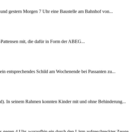
ag und gestern Morgen 7 Uhr eine Baustelle am Bahnhof von...
Pattensen mit, die dafür in Form der ABEG...
 ein entsprechendes Schild am Wochenende bei Passanten zu...
ijgd). In seinem Rahmen konnten Kinder mit und ohne Behinderung...
es gegen 4 Uhr, woraufhin ein durch den Lärm aufgeschreckter Zeuge