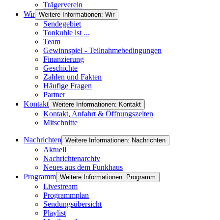
Trägerverein
Wir
Weitere Informationen: Wir
Sendegebiet
Tonkuhle ist ...
Team
Gewinnspiel - Teilnahmebedingungen
Finanzierung
Geschichte
Zahlen und Fakten
Häufige Fragen
Partner
Kontakt
Weitere Informationen: Kontakt
Kontakt, Anfahrt & Öffnungszeiten
Mitschnitte
Nachrichten
Weitere Informationen: Nachrichten
Aktuell
Nachrichtenarchiv
Neues aus dem Funkhaus
Programm
Weitere Informationen: Programm
Livestream
Programmplan
Sendungsübersicht
Playlist