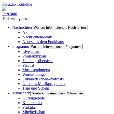
Jetzt läuft
Titel wird gelesen...
Nachrichten
Weitere Informationen: Nachrichten
Aktuell
Nachrichtenarchiv
Neues aus dem Funkhaus
Programm
Weitere Informationen: Programm
Livestream
Programmplan
Sendungsübersicht
Playlist
Musiksendungen
Wortsendungen
Lokalredaktions-Podcasts
Über das Musikprogramm
Trug und Schein
Mitmachen
Weitere Informationen: Mitmachen
Kursangebote
Kinderradio
Praktika
Mitgliedschaft