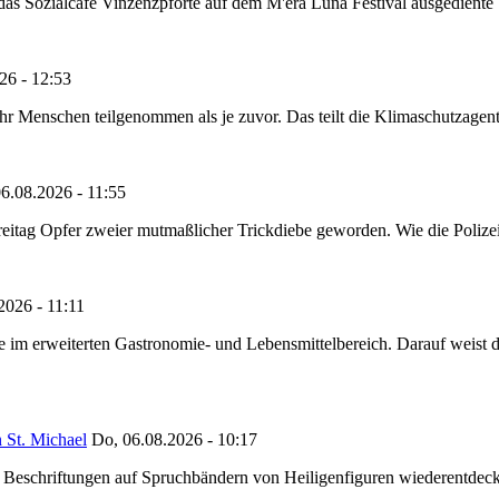
as Sozialcafé Vinzenzpforte auf dem M'era Luna Festival ausgediente S
26 - 12:53
Menschen teilgenommen als je zuvor. Das teilt die Klimaschutzagentur 
6.08.2026 - 11:55
reitag Opfer zweier mutmaßlicher Trickdiebe geworden. Wie die Polizei m
2026 - 11:11
ze im erweiterten Gastronomie- und Lebensmittelbereich. Darauf weist
 St. Michael
Do, 06.08.2026 - 10:17
eschriftungen auf Spruchbändern von Heiligenfiguren wiederentdeckt,