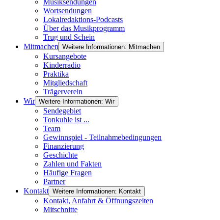
Musiksendungen
Wortsendungen
Lokalredaktions-Podcasts
Über das Musikprogramm
Trug und Schein
Mitmachen
Weitere Informationen: Mitmachen
Kursangebote
Kinderradio
Praktika
Mitgliedschaft
Trägerverein
Wir
Weitere Informationen: Wir
Sendegebiet
Tonkuhle ist ...
Team
Gewinnspiel - Teilnahmebedingungen
Finanzierung
Geschichte
Zahlen und Fakten
Häufige Fragen
Partner
Kontakt
Weitere Informationen: Kontakt
Kontakt, Anfahrt & Öffnungszeiten
Mitschnitte