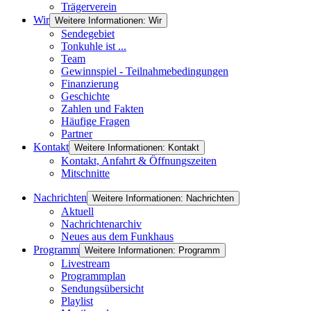
Trägerverein
Wir
Weitere Informationen: Wir
Sendegebiet
Tonkuhle ist ...
Team
Gewinnspiel - Teilnahmebedingungen
Finanzierung
Geschichte
Zahlen und Fakten
Häufige Fragen
Partner
Kontakt
Weitere Informationen: Kontakt
Kontakt, Anfahrt & Öffnungszeiten
Mitschnitte
Nachrichten
Weitere Informationen: Nachrichten
Aktuell
Nachrichtenarchiv
Neues aus dem Funkhaus
Programm
Weitere Informationen: Programm
Livestream
Programmplan
Sendungsübersicht
Playlist