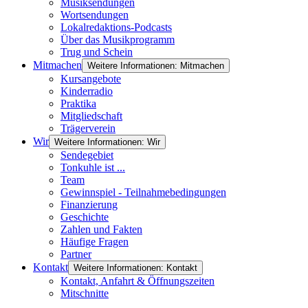
Musiksendungen
Wortsendungen
Lokalredaktions-Podcasts
Über das Musikprogramm
Trug und Schein
Mitmachen
Weitere Informationen: Mitmachen
Kursangebote
Kinderradio
Praktika
Mitgliedschaft
Trägerverein
Wir
Weitere Informationen: Wir
Sendegebiet
Tonkuhle ist ...
Team
Gewinnspiel - Teilnahmebedingungen
Finanzierung
Geschichte
Zahlen und Fakten
Häufige Fragen
Partner
Kontakt
Weitere Informationen: Kontakt
Kontakt, Anfahrt & Öffnungszeiten
Mitschnitte