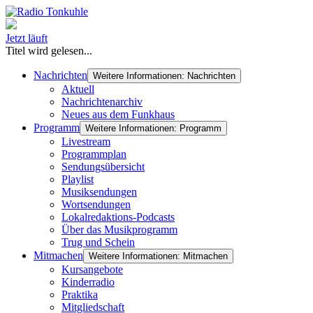
Jetzt läuft
Titel wird gelesen...
Nachrichten
Weitere Informationen: Nachrichten
Aktuell
Nachrichtenarchiv
Neues aus dem Funkhaus
Programm
Weitere Informationen: Programm
Livestream
Programmplan
Sendungsübersicht
Playlist
Musiksendungen
Wortsendungen
Lokalredaktions-Podcasts
Über das Musikprogramm
Trug und Schein
Mitmachen
Weitere Informationen: Mitmachen
Kursangebote
Kinderradio
Praktika
Mitgliedschaft