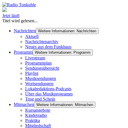
Jetzt läuft
Titel wird gelesen...
Nachrichten
Weitere Informationen: Nachrichten
Aktuell
Nachrichtenarchiv
Neues aus dem Funkhaus
Programm
Weitere Informationen: Programm
Livestream
Programmplan
Sendungsübersicht
Playlist
Musiksendungen
Wortsendungen
Lokalredaktions-Podcasts
Über das Musikprogramm
Trug und Schein
Mitmachen
Weitere Informationen: Mitmachen
Kursangebote
Kinderradio
Praktika
Mitgliedschaft