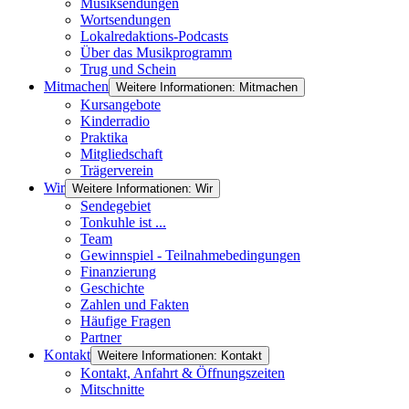
Musiksendungen
Wortsendungen
Lokalredaktions-Podcasts
Über das Musikprogramm
Trug und Schein
Mitmachen
Weitere Informationen: Mitmachen
Kursangebote
Kinderradio
Praktika
Mitgliedschaft
Trägerverein
Wir
Weitere Informationen: Wir
Sendegebiet
Tonkuhle ist ...
Team
Gewinnspiel - Teilnahmebedingungen
Finanzierung
Geschichte
Zahlen und Fakten
Häufige Fragen
Partner
Kontakt
Weitere Informationen: Kontakt
Kontakt, Anfahrt & Öffnungszeiten
Mitschnitte