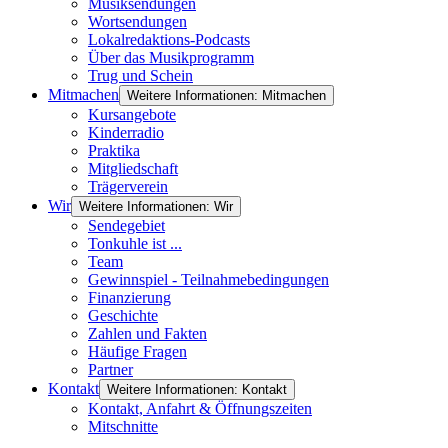
Musiksendungen
Wortsendungen
Lokalredaktions-Podcasts
Über das Musikprogramm
Trug und Schein
Mitmachen
Weitere Informationen: Mitmachen
Kursangebote
Kinderradio
Praktika
Mitgliedschaft
Trägerverein
Wir
Weitere Informationen: Wir
Sendegebiet
Tonkuhle ist ...
Team
Gewinnspiel - Teilnahmebedingungen
Finanzierung
Geschichte
Zahlen und Fakten
Häufige Fragen
Partner
Kontakt
Weitere Informationen: Kontakt
Kontakt, Anfahrt & Öffnungszeiten
Mitschnitte