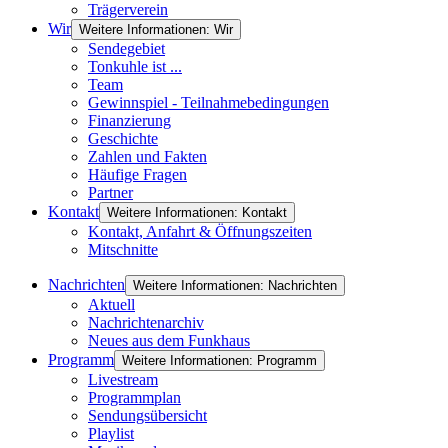
Trägerverein
Wir
Weitere Informationen: Wir
Sendegebiet
Tonkuhle ist ...
Team
Gewinnspiel - Teilnahmebedingungen
Finanzierung
Geschichte
Zahlen und Fakten
Häufige Fragen
Partner
Kontakt
Weitere Informationen: Kontakt
Kontakt, Anfahrt & Öffnungszeiten
Mitschnitte
Nachrichten
Weitere Informationen: Nachrichten
Aktuell
Nachrichtenarchiv
Neues aus dem Funkhaus
Programm
Weitere Informationen: Programm
Livestream
Programmplan
Sendungsübersicht
Playlist