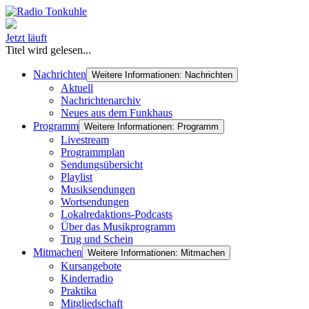
Jetzt läuft
Titel wird gelesen...
Nachrichten
Weitere Informationen: Nachrichten
Aktuell
Nachrichtenarchiv
Neues aus dem Funkhaus
Programm
Weitere Informationen: Programm
Livestream
Programmplan
Sendungsübersicht
Playlist
Musiksendungen
Wortsendungen
Lokalredaktions-Podcasts
Über das Musikprogramm
Trug und Schein
Mitmachen
Weitere Informationen: Mitmachen
Kursangebote
Kinderradio
Praktika
Mitgliedschaft