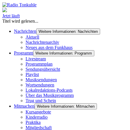
Jetzt läuft
Titel wird gelesen...
Nachrichten
Weitere Informationen: Nachrichten
Aktuell
Nachrichtenarchiv
Neues aus dem Funkhaus
Programm
Weitere Informationen: Programm
Livestream
Programmplan
Sendungsübersicht
Playlist
Musiksendungen
Wortsendungen
Lokalredaktions-Podcasts
Über das Musikprogramm
Trug und Schein
Mitmachen
Weitere Informationen: Mitmachen
Kursangebote
Kinderradio
Praktika
Mitgliedschaft