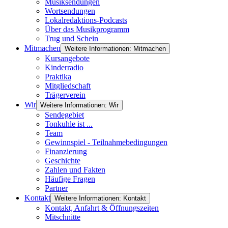
Musiksendungen
Wortsendungen
Lokalredaktions-Podcasts
Über das Musikprogramm
Trug und Schein
Mitmachen
Weitere Informationen: Mitmachen
Kursangebote
Kinderradio
Praktika
Mitgliedschaft
Trägerverein
Wir
Weitere Informationen: Wir
Sendegebiet
Tonkuhle ist ...
Team
Gewinnspiel - Teilnahmebedingungen
Finanzierung
Geschichte
Zahlen und Fakten
Häufige Fragen
Partner
Kontakt
Weitere Informationen: Kontakt
Kontakt, Anfahrt & Öffnungszeiten
Mitschnitte