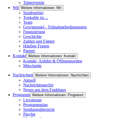
Trägerverein
Wir
Weitere Informationen: Wir
Sendegebiet
Tonkuhle ist ...
Team
Gewinnspiel - Teilnahmebedingungen
Finanzierung
Geschichte
Zahlen und Fakten
Häufige Fragen
Partner
Kontakt
Weitere Informationen: Kontakt
Kontakt, Anfahrt & Öffnungszeiten
Mitschnitte
Nachrichten
Weitere Informationen: Nachrichten
Aktuell
Nachrichtenarchiv
Neues aus dem Funkhaus
Programm
Weitere Informationen: Programm
Livestream
Programmplan
Sendungsübersicht
Playlist