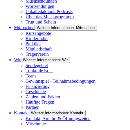
Musiksendungen
Wortsendungen
Lokalredaktions-Podcasts
Über das Musikprogramm
Trug und Schein
Mitmachen
Weitere Informationen: Mitmachen
Kursangebote
Kinderradio
Praktika
Mitgliedschaft
Trägerverein
Wir
Weitere Informationen: Wir
Sendegebiet
Tonkuhle ist ...
Team
Gewinnspiel - Teilnahmebedingungen
Finanzierung
Geschichte
Zahlen und Fakten
Häufige Fragen
Partner
Kontakt
Weitere Informationen: Kontakt
Kontakt, Anfahrt & Öffnungszeiten
Mitschnitte