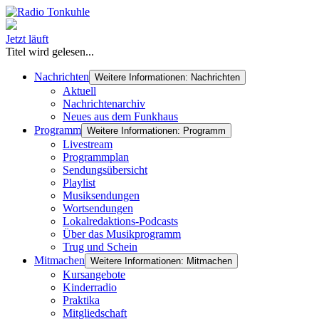
Jetzt läuft
Titel wird gelesen...
Nachrichten
Weitere Informationen: Nachrichten
Aktuell
Nachrichtenarchiv
Neues aus dem Funkhaus
Programm
Weitere Informationen: Programm
Livestream
Programmplan
Sendungsübersicht
Playlist
Musiksendungen
Wortsendungen
Lokalredaktions-Podcasts
Über das Musikprogramm
Trug und Schein
Mitmachen
Weitere Informationen: Mitmachen
Kursangebote
Kinderradio
Praktika
Mitgliedschaft