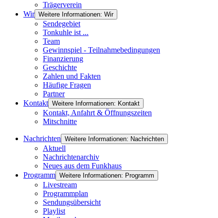
Trägerverein
Wir
Weitere Informationen: Wir
Sendegebiet
Tonkuhle ist ...
Team
Gewinnspiel - Teilnahmebedingungen
Finanzierung
Geschichte
Zahlen und Fakten
Häufige Fragen
Partner
Kontakt
Weitere Informationen: Kontakt
Kontakt, Anfahrt & Öffnungszeiten
Mitschnitte
Nachrichten
Weitere Informationen: Nachrichten
Aktuell
Nachrichtenarchiv
Neues aus dem Funkhaus
Programm
Weitere Informationen: Programm
Livestream
Programmplan
Sendungsübersicht
Playlist