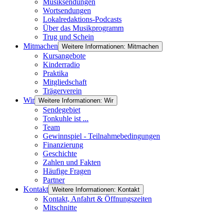
Musiksendungen
Wortsendungen
Lokalredaktions-Podcasts
Über das Musikprogramm
Trug und Schein
Mitmachen
Weitere Informationen: Mitmachen
Kursangebote
Kinderradio
Praktika
Mitgliedschaft
Trägerverein
Wir
Weitere Informationen: Wir
Sendegebiet
Tonkuhle ist ...
Team
Gewinnspiel - Teilnahmebedingungen
Finanzierung
Geschichte
Zahlen und Fakten
Häufige Fragen
Partner
Kontakt
Weitere Informationen: Kontakt
Kontakt, Anfahrt & Öffnungszeiten
Mitschnitte