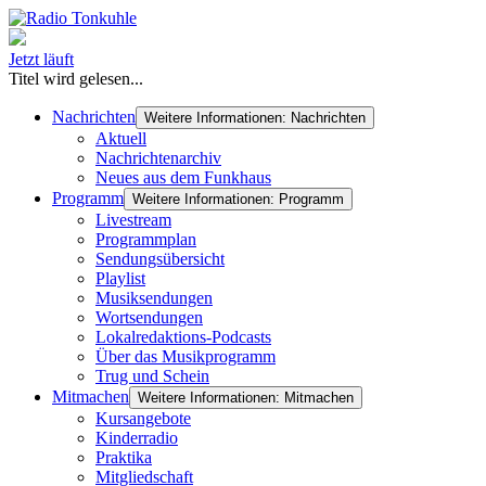
Jetzt läuft
Titel wird gelesen...
Nachrichten
Weitere Informationen: Nachrichten
Aktuell
Nachrichtenarchiv
Neues aus dem Funkhaus
Programm
Weitere Informationen: Programm
Livestream
Programmplan
Sendungsübersicht
Playlist
Musiksendungen
Wortsendungen
Lokalredaktions-Podcasts
Über das Musikprogramm
Trug und Schein
Mitmachen
Weitere Informationen: Mitmachen
Kursangebote
Kinderradio
Praktika
Mitgliedschaft