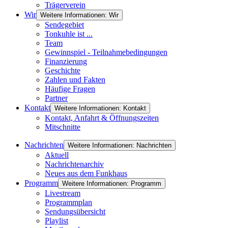
Trägerverein
Wir
Weitere Informationen: Wir
Sendegebiet
Tonkuhle ist ...
Team
Gewinnspiel - Teilnahmebedingungen
Finanzierung
Geschichte
Zahlen und Fakten
Häufige Fragen
Partner
Kontakt
Weitere Informationen: Kontakt
Kontakt, Anfahrt & Öffnungszeiten
Mitschnitte
Nachrichten
Weitere Informationen: Nachrichten
Aktuell
Nachrichtenarchiv
Neues aus dem Funkhaus
Programm
Weitere Informationen: Programm
Livestream
Programmplan
Sendungsübersicht
Playlist