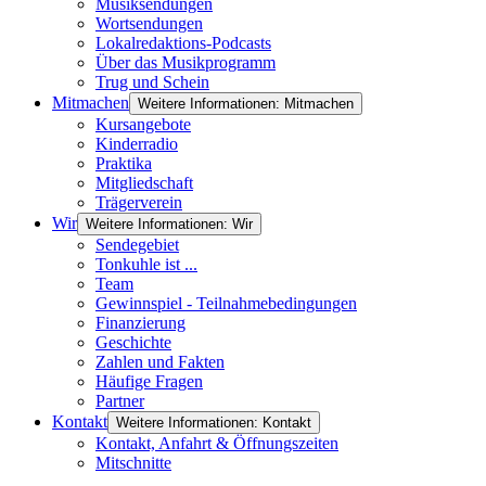
Musiksendungen
Wortsendungen
Lokalredaktions-Podcasts
Über das Musikprogramm
Trug und Schein
Mitmachen
Weitere Informationen: Mitmachen
Kursangebote
Kinderradio
Praktika
Mitgliedschaft
Trägerverein
Wir
Weitere Informationen: Wir
Sendegebiet
Tonkuhle ist ...
Team
Gewinnspiel - Teilnahmebedingungen
Finanzierung
Geschichte
Zahlen und Fakten
Häufige Fragen
Partner
Kontakt
Weitere Informationen: Kontakt
Kontakt, Anfahrt & Öffnungszeiten
Mitschnitte