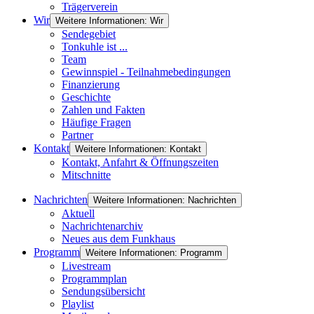
Trägerverein
Wir
Weitere Informationen: Wir
Sendegebiet
Tonkuhle ist ...
Team
Gewinnspiel - Teilnahmebedingungen
Finanzierung
Geschichte
Zahlen und Fakten
Häufige Fragen
Partner
Kontakt
Weitere Informationen: Kontakt
Kontakt, Anfahrt & Öffnungszeiten
Mitschnitte
Nachrichten
Weitere Informationen: Nachrichten
Aktuell
Nachrichtenarchiv
Neues aus dem Funkhaus
Programm
Weitere Informationen: Programm
Livestream
Programmplan
Sendungsübersicht
Playlist