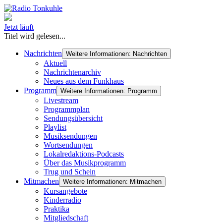
Jetzt läuft
Titel wird gelesen...
Nachrichten
Weitere Informationen: Nachrichten
Aktuell
Nachrichtenarchiv
Neues aus dem Funkhaus
Programm
Weitere Informationen: Programm
Livestream
Programmplan
Sendungsübersicht
Playlist
Musiksendungen
Wortsendungen
Lokalredaktions-Podcasts
Über das Musikprogramm
Trug und Schein
Mitmachen
Weitere Informationen: Mitmachen
Kursangebote
Kinderradio
Praktika
Mitgliedschaft