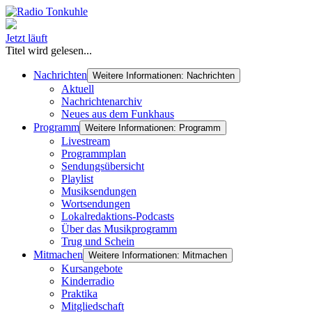
Jetzt läuft
Titel wird gelesen...
Nachrichten
Weitere Informationen: Nachrichten
Aktuell
Nachrichtenarchiv
Neues aus dem Funkhaus
Programm
Weitere Informationen: Programm
Livestream
Programmplan
Sendungsübersicht
Playlist
Musiksendungen
Wortsendungen
Lokalredaktions-Podcasts
Über das Musikprogramm
Trug und Schein
Mitmachen
Weitere Informationen: Mitmachen
Kursangebote
Kinderradio
Praktika
Mitgliedschaft