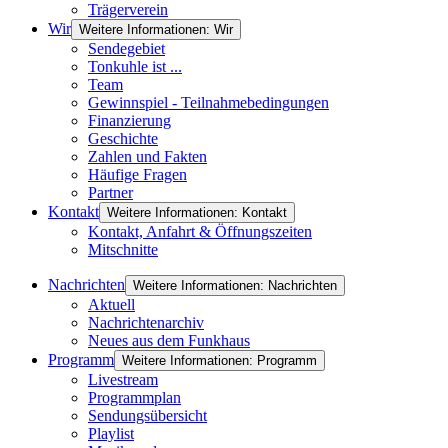
Trägerverein
Wir
Weitere Informationen: Wir
Sendegebiet
Tonkuhle ist ...
Team
Gewinnspiel - Teilnahmebedingungen
Finanzierung
Geschichte
Zahlen und Fakten
Häufige Fragen
Partner
Kontakt
Weitere Informationen: Kontakt
Kontakt, Anfahrt & Öffnungszeiten
Mitschnitte
Nachrichten
Weitere Informationen: Nachrichten
Aktuell
Nachrichtenarchiv
Neues aus dem Funkhaus
Programm
Weitere Informationen: Programm
Livestream
Programmplan
Sendungsübersicht
Playlist