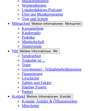
Musiksendungen
Wortsendungen
Lokalredaktions-Podcasts
Über das Musikprogramm
Trug und Schein
Mitmachen
Weitere Informationen: Mitmachen
Kursangebote
Kinderradio
Praktika
Mitgliedschaft
Trägerverein
Wir
Weitere Informationen: Wir
Sendegebiet
Tonkuhle ist ...
Team
Gewinnspiel - Teilnahmebedingungen
Finanzierung
Geschichte
Zahlen und Fakten
Häufige Fragen
Partner
Kontakt
Weitere Informationen: Kontakt
Kontakt, Anfahrt & Öffnungszeiten
Mitschnitte