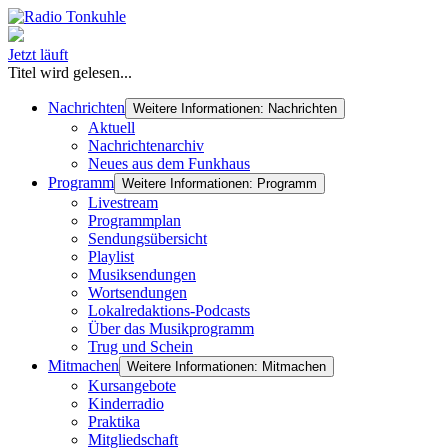
Jetzt läuft
Titel wird gelesen...
Nachrichten
Weitere Informationen: Nachrichten
Aktuell
Nachrichtenarchiv
Neues aus dem Funkhaus
Programm
Weitere Informationen: Programm
Livestream
Programmplan
Sendungsübersicht
Playlist
Musiksendungen
Wortsendungen
Lokalredaktions-Podcasts
Über das Musikprogramm
Trug und Schein
Mitmachen
Weitere Informationen: Mitmachen
Kursangebote
Kinderradio
Praktika
Mitgliedschaft