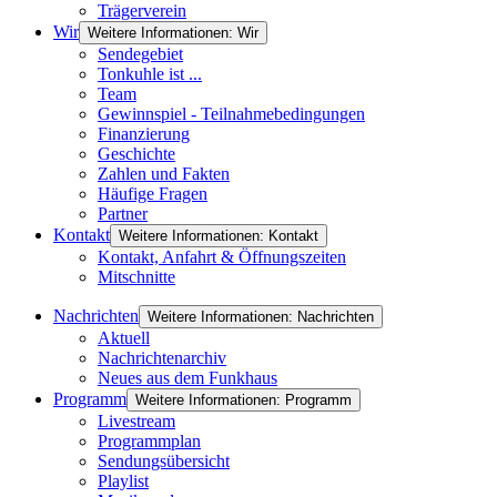
Trägerverein
Wir
Weitere Informationen: Wir
Sendegebiet
Tonkuhle ist ...
Team
Gewinnspiel - Teilnahmebedingungen
Finanzierung
Geschichte
Zahlen und Fakten
Häufige Fragen
Partner
Kontakt
Weitere Informationen: Kontakt
Kontakt, Anfahrt & Öffnungszeiten
Mitschnitte
Nachrichten
Weitere Informationen: Nachrichten
Aktuell
Nachrichtenarchiv
Neues aus dem Funkhaus
Programm
Weitere Informationen: Programm
Livestream
Programmplan
Sendungsübersicht
Playlist