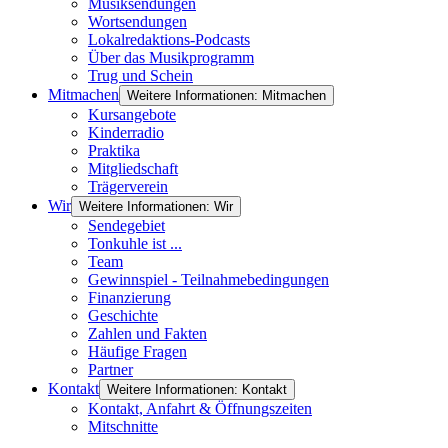
Musiksendungen
Wortsendungen
Lokalredaktions-Podcasts
Über das Musikprogramm
Trug und Schein
Mitmachen
Weitere Informationen: Mitmachen
Kursangebote
Kinderradio
Praktika
Mitgliedschaft
Trägerverein
Wir
Weitere Informationen: Wir
Sendegebiet
Tonkuhle ist ...
Team
Gewinnspiel - Teilnahmebedingungen
Finanzierung
Geschichte
Zahlen und Fakten
Häufige Fragen
Partner
Kontakt
Weitere Informationen: Kontakt
Kontakt, Anfahrt & Öffnungszeiten
Mitschnitte