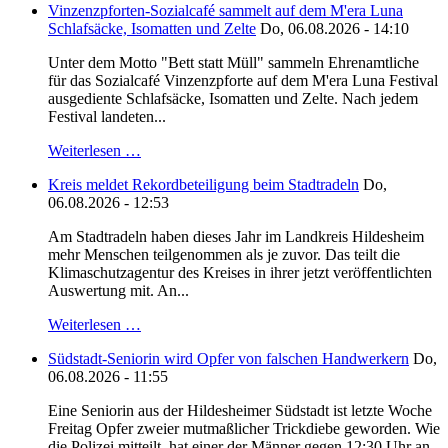
Vinzenzpforten-Sozialcafé sammelt auf dem M'era Luna
Schlafsäcke, Isomatten und Zelte
Do, 06.08.2026 - 14:10
Unter dem Motto "Bett statt Müll" sammeln Ehrenamtliche
für das Sozialcafé Vinzenzpforte auf dem M'era Luna Festival
ausgediente Schlafsäcke, Isomatten und Zelte. Nach jedem
Festival landeten...
Weiterlesen …
Kreis meldet Rekordbeteiligung beim Stadtradeln
Do,
06.08.2026 - 12:53
Am Stadtradeln haben dieses Jahr im Landkreis Hildesheim
mehr Menschen teilgenommen als je zuvor. Das teilt die
Klimaschutzagentur des Kreises in ihrer jetzt veröffentlichten
Auswertung mit. An...
Weiterlesen …
Südstadt-Seniorin wird Opfer von falschen Handwerkern
Do,
06.08.2026 - 11:55
Eine Seniorin aus der Hildesheimer Südstadt ist letzte Woche
Freitag Opfer zweier mutmaßlicher Trickdiebe geworden. Wie
die Polizei mitteilt, hat einer der Männer gegen 12:30 Uhr an