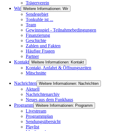
Trägerverein
Wir
Weitere Informationen: Wir
Sendegebiet
Tonkuhle ist ...
Team
Gewinnspiel - Teilnahmebedingungen
Finanzierung
Geschichte
Zahlen und Fakten
Häufige Fragen
Partner
Kontakt
Weitere Informationen: Kontakt
Kontakt, Anfahrt & Öffnungszeiten
Mitschnitte
Nachrichten
Weitere Informationen: Nachrichten
Aktuell
Nachrichtenarchiv
Neues aus dem Funkhaus
Programm
Weitere Informationen: Programm
Livestream
Programmplan
Sendungsübersicht
Playlist