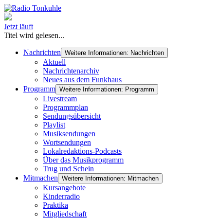
Jetzt läuft
Titel wird gelesen...
Nachrichten
Weitere Informationen: Nachrichten
Aktuell
Nachrichtenarchiv
Neues aus dem Funkhaus
Programm
Weitere Informationen: Programm
Livestream
Programmplan
Sendungsübersicht
Playlist
Musiksendungen
Wortsendungen
Lokalredaktions-Podcasts
Über das Musikprogramm
Trug und Schein
Mitmachen
Weitere Informationen: Mitmachen
Kursangebote
Kinderradio
Praktika
Mitgliedschaft