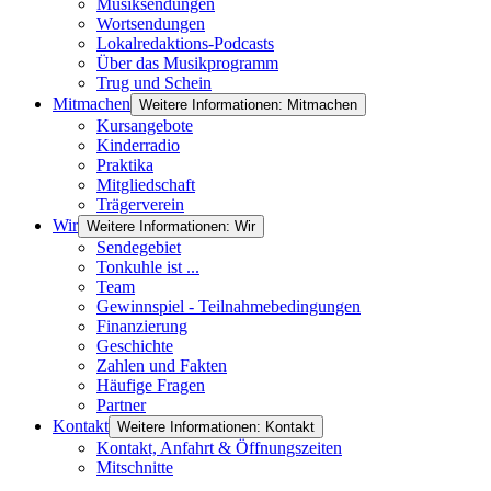
Musiksendungen
Wortsendungen
Lokalredaktions-Podcasts
Über das Musikprogramm
Trug und Schein
Mitmachen
Weitere Informationen: Mitmachen
Kursangebote
Kinderradio
Praktika
Mitgliedschaft
Trägerverein
Wir
Weitere Informationen: Wir
Sendegebiet
Tonkuhle ist ...
Team
Gewinnspiel - Teilnahmebedingungen
Finanzierung
Geschichte
Zahlen und Fakten
Häufige Fragen
Partner
Kontakt
Weitere Informationen: Kontakt
Kontakt, Anfahrt & Öffnungszeiten
Mitschnitte