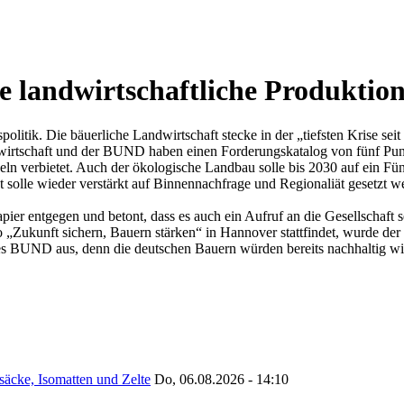
e landwirtschaftliche Produktio
litik. Die bäuerliche Landwirtschaft stecke in der „tiefsten Krise se
irtschaft und der BUND haben einen Forderungskatalog von fünf Punkt
ln verbietet. Auch der ökologische Landbau solle bis 2030 auf ein Fün
olle wieder verstärkt auf Binnennachfrage und Regionaliät gesetzt w
er entgegen und betont, dass es auch ein Aufruf an die Gesellschaft se
 „Zukunft sichern, Bauern stärken“ in Hannover stattfindet, wurde d
des BUND aus, denn die deutschen Bauern würden bereits nachhaltig wirt
säcke, Isomatten und Zelte
Do, 06.08.2026 - 14:10