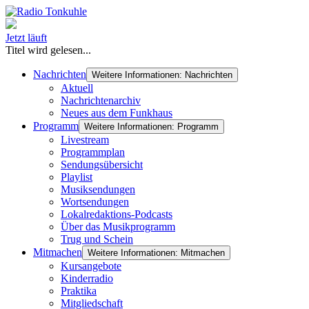
Jetzt läuft
Titel wird gelesen...
Nachrichten
Weitere Informationen: Nachrichten
Aktuell
Nachrichtenarchiv
Neues aus dem Funkhaus
Programm
Weitere Informationen: Programm
Livestream
Programmplan
Sendungsübersicht
Playlist
Musiksendungen
Wortsendungen
Lokalredaktions-Podcasts
Über das Musikprogramm
Trug und Schein
Mitmachen
Weitere Informationen: Mitmachen
Kursangebote
Kinderradio
Praktika
Mitgliedschaft