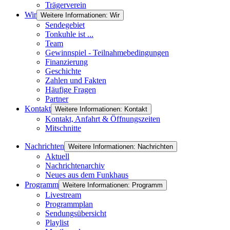
Trägerverein
Wir
Weitere Informationen: Wir
Sendegebiet
Tonkuhle ist ...
Team
Gewinnspiel - Teilnahmebedingungen
Finanzierung
Geschichte
Zahlen und Fakten
Häufige Fragen
Partner
Kontakt
Weitere Informationen: Kontakt
Kontakt, Anfahrt & Öffnungszeiten
Mitschnitte
Nachrichten
Weitere Informationen: Nachrichten
Aktuell
Nachrichtenarchiv
Neues aus dem Funkhaus
Programm
Weitere Informationen: Programm
Livestream
Programmplan
Sendungsübersicht
Playlist