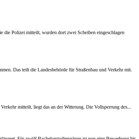
 die Polizei mitteilt, wurden dort zwei Scheiben eingeschlagen
mmen. Das teilt die Landesbehörde für Straßenbau und Verkehr mit.
rkehr mitteilt, liegt das an der Witterung. Die Vollsperrung des...
längert. Für zwölf Bachelorstudiengänge ist nun eine Bewerbung bis