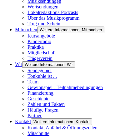
Musiksendungen
Wortsendungen
Lokalredaktions-Podcasts
Über das Musikprogramm
Trug und Schein
Mitmachen
Weitere Informationen: Mitmachen
Kursangebote
Kinderradio
Praktika
Mitgliedschaft
Trägerverein
Wir
Weitere Informationen: Wir
Sendegebiet
Tonkuhle ist ...
Team
Gewinnspiel - Teilnahmebedingungen
Finanzierung
Geschichte
Zahlen und Fakten
Häufige Fragen
Partner
Kontakt
Weitere Informationen: Kontakt
Kontakt, Anfahrt & Öffnungszeiten
Mitschnitte