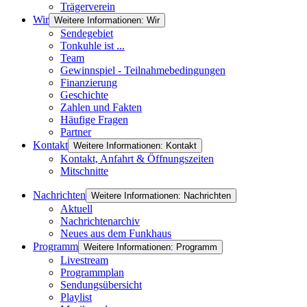
Trägerverein
Wir
Weitere Informationen: Wir
Sendegebiet
Tonkuhle ist ...
Team
Gewinnspiel - Teilnahmebedingungen
Finanzierung
Geschichte
Zahlen und Fakten
Häufige Fragen
Partner
Kontakt
Weitere Informationen: Kontakt
Kontakt, Anfahrt & Öffnungszeiten
Mitschnitte
Nachrichten
Weitere Informationen: Nachrichten
Aktuell
Nachrichtenarchiv
Neues aus dem Funkhaus
Programm
Weitere Informationen: Programm
Livestream
Programmplan
Sendungsübersicht
Playlist