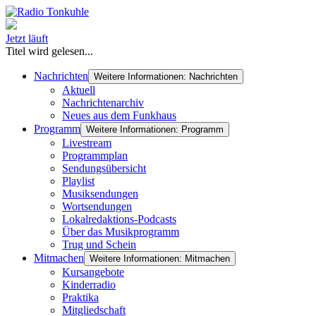
Jetzt läuft
Titel wird gelesen...
Nachrichten
Weitere Informationen: Nachrichten
Aktuell
Nachrichtenarchiv
Neues aus dem Funkhaus
Programm
Weitere Informationen: Programm
Livestream
Programmplan
Sendungsübersicht
Playlist
Musiksendungen
Wortsendungen
Lokalredaktions-Podcasts
Über das Musikprogramm
Trug und Schein
Mitmachen
Weitere Informationen: Mitmachen
Kursangebote
Kinderradio
Praktika
Mitgliedschaft