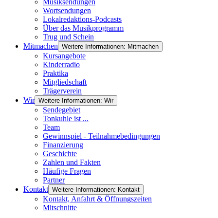
Musiksendungen
Wortsendungen
Lokalredaktions-Podcasts
Über das Musikprogramm
Trug und Schein
Mitmachen
Weitere Informationen: Mitmachen
Kursangebote
Kinderradio
Praktika
Mitgliedschaft
Trägerverein
Wir
Weitere Informationen: Wir
Sendegebiet
Tonkuhle ist ...
Team
Gewinnspiel - Teilnahmebedingungen
Finanzierung
Geschichte
Zahlen und Fakten
Häufige Fragen
Partner
Kontakt
Weitere Informationen: Kontakt
Kontakt, Anfahrt & Öffnungszeiten
Mitschnitte