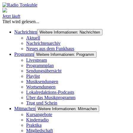
Jetzt läuft
Titel wird gelesen...
Nachrichten
Weitere Informationen: Nachrichten
Aktuell
Nachrichtenarchiv
Neues aus dem Funkhaus
Programm
Weitere Informationen: Programm
Livestream
Programmplan
Sendungsübersicht
Playlist
Musiksendungen
Wortsendungen
Lokalredaktions-Podcasts
Über das Musikprogramm
Trug und Schein
Mitmachen
Weitere Informationen: Mitmachen
Kursangebote
Kinderradio
Praktika
Mitgliedschaft