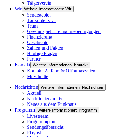
Trägerverein
Wir
Weitere Informationen: Wir
Sendegebiet
Tonkuhle ist ...
Team
Gewinnspiel - Teilnahmebedingungen
Finanzierung
Geschichte
Zahlen und Fakten
Häufige Fragen
Partner
Kontakt
Weitere Informationen: Kontakt
Kontakt, Anfahrt & Öffnungszeiten
Mitschnitte
Nachrichten
Weitere Informationen: Nachrichten
Aktuell
Nachrichtenarchiv
Neues aus dem Funkhaus
Programm
Weitere Informationen: Programm
Livestream
Programmplan
Sendungsübersicht
Playlist