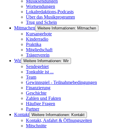
Musiksendungen
Wortsendungen
Lokalredaktions-Podcasts
Über das Musikprogramm
Trug und Schein
Mitmachen
Weitere Informationen: Mitmachen
Kursangebote
Kinderradio
Praktika
Mitgliedschaft
Trägerverein
Wir
Weitere Informationen: Wir
Sendegebiet
Tonkuhle ist ...
Team
Gewinnspiel - Teilnahmebedingungen
Finanzierung
Geschichte
Zahlen und Fakten
Häufige Fragen
Partner
Kontakt
Weitere Informationen: Kontakt
Kontakt, Anfahrt & Öffnungszeiten
Mitschnitte