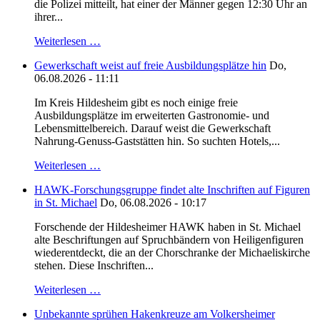
die Polizei mitteilt, hat einer der Männer gegen 12:30 Uhr an
ihrer...
Weiterlesen …
Gewerkschaft weist auf freie Ausbildungsplätze hin
Do,
06.08.2026 - 11:11
Im Kreis Hildesheim gibt es noch einige freie
Ausbildungsplätze im erweiterten Gastronomie- und
Lebensmittelbereich. Darauf weist die Gewerkschaft
Nahrung-Genuss-Gaststätten hin. So suchten Hotels,...
Weiterlesen …
HAWK-Forschungsgruppe findet alte Inschriften auf Figuren
in St. Michael
Do, 06.08.2026 - 10:17
Forschende der Hildesheimer HAWK haben in St. Michael
alte Beschriftungen auf Spruchbändern von Heiligenfiguren
wiederentdeckt, die an der Chorschranke der Michaeliskirche
stehen. Diese Inschriften...
Weiterlesen …
Unbekannte sprühen Hakenkreuze am Volkersheimer