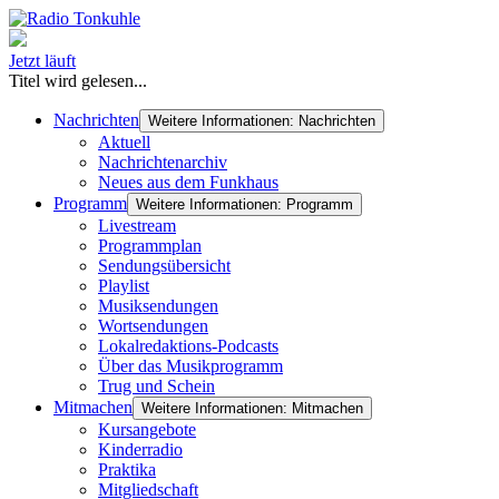
Jetzt läuft
Titel wird gelesen...
Nachrichten
Weitere Informationen: Nachrichten
Aktuell
Nachrichtenarchiv
Neues aus dem Funkhaus
Programm
Weitere Informationen: Programm
Livestream
Programmplan
Sendungsübersicht
Playlist
Musiksendungen
Wortsendungen
Lokalredaktions-Podcasts
Über das Musikprogramm
Trug und Schein
Mitmachen
Weitere Informationen: Mitmachen
Kursangebote
Kinderradio
Praktika
Mitgliedschaft