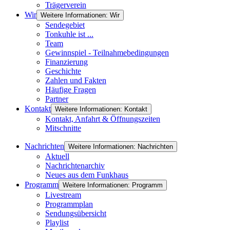
Trägerverein
Wir
Weitere Informationen: Wir
Sendegebiet
Tonkuhle ist ...
Team
Gewinnspiel - Teilnahmebedingungen
Finanzierung
Geschichte
Zahlen und Fakten
Häufige Fragen
Partner
Kontakt
Weitere Informationen: Kontakt
Kontakt, Anfahrt & Öffnungszeiten
Mitschnitte
Nachrichten
Weitere Informationen: Nachrichten
Aktuell
Nachrichtenarchiv
Neues aus dem Funkhaus
Programm
Weitere Informationen: Programm
Livestream
Programmplan
Sendungsübersicht
Playlist