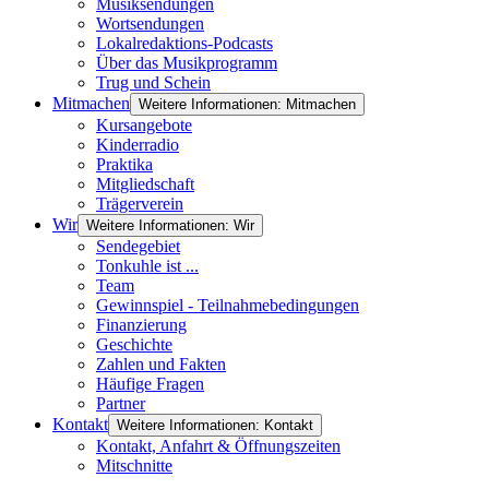
Musiksendungen
Wortsendungen
Lokalredaktions-Podcasts
Über das Musikprogramm
Trug und Schein
Mitmachen
Weitere Informationen: Mitmachen
Kursangebote
Kinderradio
Praktika
Mitgliedschaft
Trägerverein
Wir
Weitere Informationen: Wir
Sendegebiet
Tonkuhle ist ...
Team
Gewinnspiel - Teilnahmebedingungen
Finanzierung
Geschichte
Zahlen und Fakten
Häufige Fragen
Partner
Kontakt
Weitere Informationen: Kontakt
Kontakt, Anfahrt & Öffnungszeiten
Mitschnitte