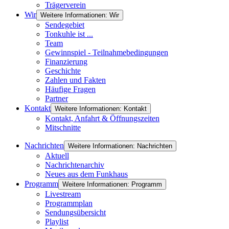
Trägerverein
Wir
Weitere Informationen: Wir
Sendegebiet
Tonkuhle ist ...
Team
Gewinnspiel - Teilnahmebedingungen
Finanzierung
Geschichte
Zahlen und Fakten
Häufige Fragen
Partner
Kontakt
Weitere Informationen: Kontakt
Kontakt, Anfahrt & Öffnungszeiten
Mitschnitte
Nachrichten
Weitere Informationen: Nachrichten
Aktuell
Nachrichtenarchiv
Neues aus dem Funkhaus
Programm
Weitere Informationen: Programm
Livestream
Programmplan
Sendungsübersicht
Playlist