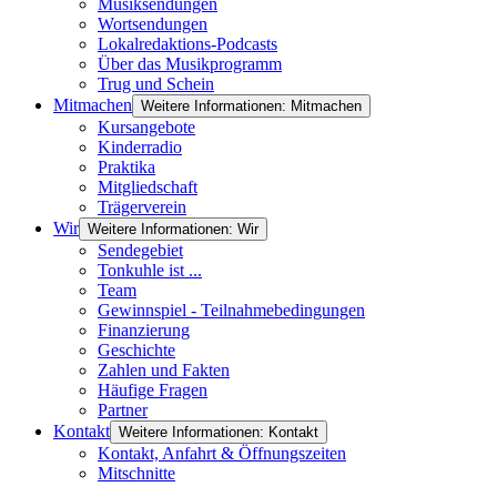
Musiksendungen
Wortsendungen
Lokalredaktions-Podcasts
Über das Musikprogramm
Trug und Schein
Mitmachen
Weitere Informationen: Mitmachen
Kursangebote
Kinderradio
Praktika
Mitgliedschaft
Trägerverein
Wir
Weitere Informationen: Wir
Sendegebiet
Tonkuhle ist ...
Team
Gewinnspiel - Teilnahmebedingungen
Finanzierung
Geschichte
Zahlen und Fakten
Häufige Fragen
Partner
Kontakt
Weitere Informationen: Kontakt
Kontakt, Anfahrt & Öffnungszeiten
Mitschnitte