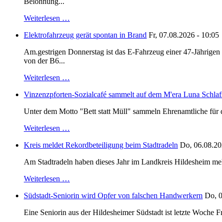
Belohnung...
Weiterlesen …
Elektrofahrzeug gerät spontan in Brand
Fr, 07.08.2026 - 10:05
Am.gestrigen Donnerstag ist das E-Fahrzeug einer 47-Jährige
von der B6...
Weiterlesen …
Vinzenzpforten-Sozialcafé sammelt auf dem M'era Luna Schlaf
Unter dem Motto "Bett statt Müll" sammeln Ehrenamtliche für d
Weiterlesen …
Kreis meldet Rekordbeteiligung beim Stadtradeln
Do, 06.08.20
Am Stadtradeln haben dieses Jahr im Landkreis Hildesheim mehr 
Weiterlesen …
Südstadt-Seniorin wird Opfer von falschen Handwerkern
Do, 0
Eine Seniorin aus der Hildesheimer Südstadt ist letzte Woche F