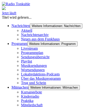
Jetzt läuft
Titel wird gelesen...
Nachrichten
Weitere Informationen: Nachrichten
Aktuell
Nachrichtenarchiv
Neues aus dem Funkhaus
Programm
Weitere Informationen: Programm
Livestream
Programmplan
Sendungsübersicht
Playlist
Musiksendungen
Wortsendungen
Lokalredaktions-Podcasts
Über das Musikprogramm
Trug und Schein
Mitmachen
Weitere Informationen: Mitmachen
Kursangebote
Kinderradio
Praktika
Mitgliedschaft