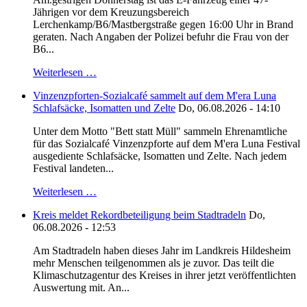
Jährigen vor dem Kreuzungsbereich
Lerchenkamp/B6/Mastbergstraße gegen 16:00 Uhr in Brand
geraten. Nach Angaben der Polizei befuhr die Frau von der
B6...
Weiterlesen …
Vinzenzpforten-Sozialcafé sammelt auf dem M'era Luna
Schlafsäcke, Isomatten und Zelte
Do, 06.08.2026 - 14:10
Unter dem Motto "Bett statt Müll" sammeln Ehrenamtliche
für das Sozialcafé Vinzenzpforte auf dem M'era Luna Festival
ausgediente Schlafsäcke, Isomatten und Zelte. Nach jedem
Festival landeten...
Weiterlesen …
Kreis meldet Rekordbeteiligung beim Stadtradeln
Do,
06.08.2026 - 12:53
Am Stadtradeln haben dieses Jahr im Landkreis Hildesheim
mehr Menschen teilgenommen als je zuvor. Das teilt die
Klimaschutzagentur des Kreises in ihrer jetzt veröffentlichten
Auswertung mit. An...