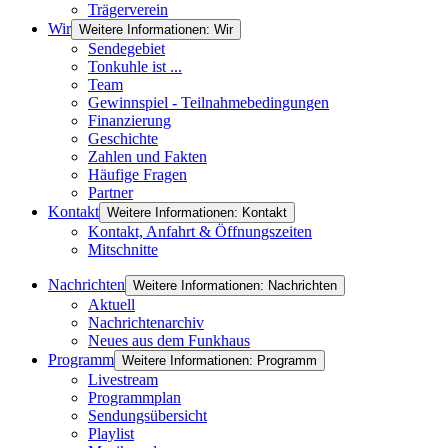
Trägerverein
Wir
Weitere Informationen: Wir
Sendegebiet
Tonkuhle ist ...
Team
Gewinnspiel - Teilnahmebedingungen
Finanzierung
Geschichte
Zahlen und Fakten
Häufige Fragen
Partner
Kontakt
Weitere Informationen: Kontakt
Kontakt, Anfahrt & Öffnungszeiten
Mitschnitte
Nachrichten
Weitere Informationen: Nachrichten
Aktuell
Nachrichtenarchiv
Neues aus dem Funkhaus
Programm
Weitere Informationen: Programm
Livestream
Programmplan
Sendungsübersicht
Playlist