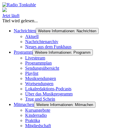
Jetzt läuft
Titel wird gelesen...
Nachrichten
Weitere Informationen: Nachrichten
Aktuell
Nachrichtenarchiv
Neues aus dem Funkhaus
Programm
Weitere Informationen: Programm
Livestream
Programmplan
Sendungsübersicht
Playlist
Musiksendungen
Wortsendungen
Lokalredaktions-Podcasts
Über das Musikprogramm
Trug und Schein
Mitmachen
Weitere Informationen: Mitmachen
Kursangebote
Kinderradio
Praktika
Mitgliedschaft