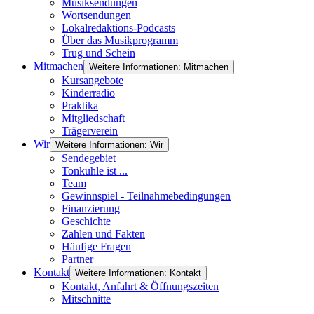
Musiksendungen
Wortsendungen
Lokalredaktions-Podcasts
Über das Musikprogramm
Trug und Schein
Mitmachen
Weitere Informationen: Mitmachen
Kursangebote
Kinderradio
Praktika
Mitgliedschaft
Trägerverein
Wir
Weitere Informationen: Wir
Sendegebiet
Tonkuhle ist ...
Team
Gewinnspiel - Teilnahmebedingungen
Finanzierung
Geschichte
Zahlen und Fakten
Häufige Fragen
Partner
Kontakt
Weitere Informationen: Kontakt
Kontakt, Anfahrt & Öffnungszeiten
Mitschnitte