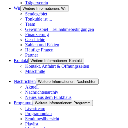
Trägerverein
Wir
Weitere Informationen: Wir
Sendegebiet
Tonkuhle ist ...
Team
Gewinnspiel - Teilnahmebedingungen
Finanzierung
Geschichte
Zahlen und Fakten
Häufige Fragen
Partner
Kontakt
Weitere Informationen: Kontakt
Kontakt, Anfahrt & Öffnungszeiten
Mitschnitte
Nachrichten
Weitere Informationen: Nachrichten
Aktuell
Nachrichtenarchiv
Neues aus dem Funkhaus
Programm
Weitere Informationen: Programm
Livestream
Programmplan
Sendungsübersicht
Playlist