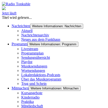
Jetzt läuft
Titel wird gelesen...
Nachrichten
Weitere Informationen: Nachrichten
Aktuell
Nachrichtenarchiv
Neues aus dem Funkhaus
Programm
Weitere Informationen: Programm
Livestream
Programmplan
Sendungsübersicht
Playlist
Musiksendungen
Wortsendungen
Lokalredaktions-Podcasts
Über das Musikprogramm
Trug und Schein
Mitmachen
Weitere Informationen: Mitmachen
Kursangebote
Kinderradio
Praktika
Mitgliedschaft