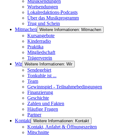
Musiksendungen
Wortsendungen
Lokalredaktions-Podcasts
Über das Musikprogramm
Trug und Schein
Mitmachen
Weitere Informationen: Mitmachen
Kursangebote
Kinderradio
Praktika
Mitgliedschaft
Trägerverein
Wir
Weitere Informationen: Wir
Sendegebiet
Tonkuhle ist ...
Team
Gewinnspiel - Teilnahmebedingungen
Finanzierung
Geschichte
Zahlen und Fakten
Häufige Fragen
Partner
Kontakt
Weitere Informationen: Kontakt
Kontakt, Anfahrt & Öffnungszeiten
Mitschnitte