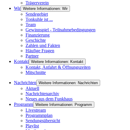
Trägerverein
Wir
Weitere Informationen: Wir
Sendegebiet
Tonkuhle ist ...
Team
Gewinnspiel - Teilnahmebedingungen
Finanzierung
Geschichte
Zahlen und Fakten
Häufige Fragen
Partner
Kontakt
Weitere Informationen: Kontakt
Kontakt, Anfahrt & Öffnungszeiten
Mitschnitte
Nachrichten
Weitere Informationen: Nachrichten
Aktuell
Nachrichtenarchiv
Neues aus dem Funkhaus
Programm
Weitere Informationen: Programm
Livestream
Programmplan
Sendungsübersicht
Playlist