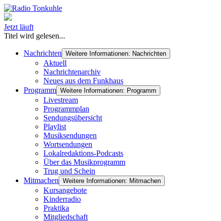
Jetzt läuft
Titel wird gelesen...
Nachrichten
Weitere Informationen: Nachrichten
Aktuell
Nachrichtenarchiv
Neues aus dem Funkhaus
Programm
Weitere Informationen: Programm
Livestream
Programmplan
Sendungsübersicht
Playlist
Musiksendungen
Wortsendungen
Lokalredaktions-Podcasts
Über das Musikprogramm
Trug und Schein
Mitmachen
Weitere Informationen: Mitmachen
Kursangebote
Kinderradio
Praktika
Mitgliedschaft