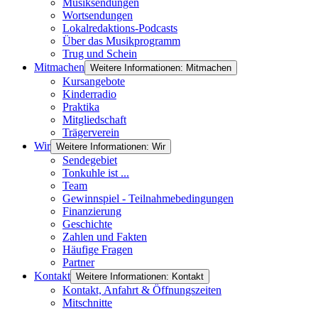
Musiksendungen
Wortsendungen
Lokalredaktions-Podcasts
Über das Musikprogramm
Trug und Schein
Mitmachen
Weitere Informationen: Mitmachen
Kursangebote
Kinderradio
Praktika
Mitgliedschaft
Trägerverein
Wir
Weitere Informationen: Wir
Sendegebiet
Tonkuhle ist ...
Team
Gewinnspiel - Teilnahmebedingungen
Finanzierung
Geschichte
Zahlen und Fakten
Häufige Fragen
Partner
Kontakt
Weitere Informationen: Kontakt
Kontakt, Anfahrt & Öffnungszeiten
Mitschnitte