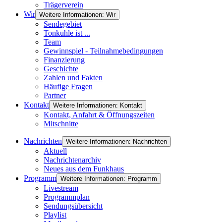
Trägerverein
Wir
Weitere Informationen: Wir
Sendegebiet
Tonkuhle ist ...
Team
Gewinnspiel - Teilnahmebedingungen
Finanzierung
Geschichte
Zahlen und Fakten
Häufige Fragen
Partner
Kontakt
Weitere Informationen: Kontakt
Kontakt, Anfahrt & Öffnungszeiten
Mitschnitte
Nachrichten
Weitere Informationen: Nachrichten
Aktuell
Nachrichtenarchiv
Neues aus dem Funkhaus
Programm
Weitere Informationen: Programm
Livestream
Programmplan
Sendungsübersicht
Playlist