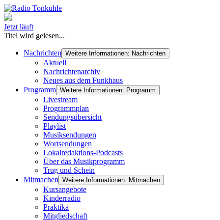
Jetzt läuft
Titel wird gelesen...
Nachrichten
Weitere Informationen: Nachrichten
Aktuell
Nachrichtenarchiv
Neues aus dem Funkhaus
Programm
Weitere Informationen: Programm
Livestream
Programmplan
Sendungsübersicht
Playlist
Musiksendungen
Wortsendungen
Lokalredaktions-Podcasts
Über das Musikprogramm
Trug und Schein
Mitmachen
Weitere Informationen: Mitmachen
Kursangebote
Kinderradio
Praktika
Mitgliedschaft