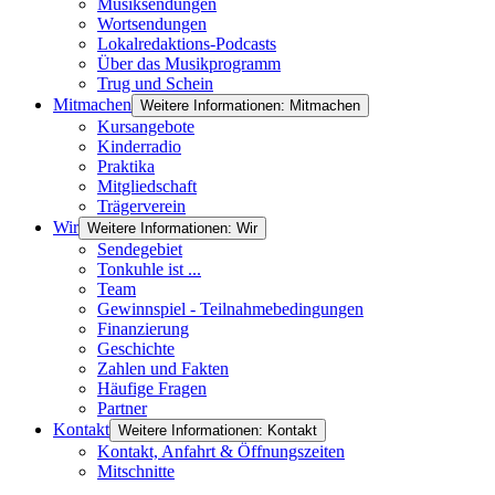
Musiksendungen
Wortsendungen
Lokalredaktions-Podcasts
Über das Musikprogramm
Trug und Schein
Mitmachen
Weitere Informationen: Mitmachen
Kursangebote
Kinderradio
Praktika
Mitgliedschaft
Trägerverein
Wir
Weitere Informationen: Wir
Sendegebiet
Tonkuhle ist ...
Team
Gewinnspiel - Teilnahmebedingungen
Finanzierung
Geschichte
Zahlen und Fakten
Häufige Fragen
Partner
Kontakt
Weitere Informationen: Kontakt
Kontakt, Anfahrt & Öffnungszeiten
Mitschnitte