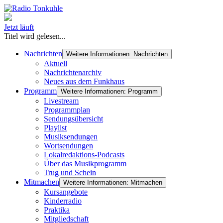
Jetzt läuft
Titel wird gelesen...
Nachrichten
Weitere Informationen: Nachrichten
Aktuell
Nachrichtenarchiv
Neues aus dem Funkhaus
Programm
Weitere Informationen: Programm
Livestream
Programmplan
Sendungsübersicht
Playlist
Musiksendungen
Wortsendungen
Lokalredaktions-Podcasts
Über das Musikprogramm
Trug und Schein
Mitmachen
Weitere Informationen: Mitmachen
Kursangebote
Kinderradio
Praktika
Mitgliedschaft