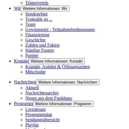
Trägerverein
Wir
Weitere Informationen: Wir
Sendegebiet
Tonkuhle ist ...
Team
Gewinnspiel - Teilnahmebedingungen
Finanzierung
Geschichte
Zahlen und Fakten
Häufige Fragen
Partner
Kontakt
Weitere Informationen: Kontakt
Kontakt, Anfahrt & Öffnungszeiten
Mitschnitte
Nachrichten
Weitere Informationen: Nachrichten
Aktuell
Nachrichtenarchiv
Neues aus dem Funkhaus
Programm
Weitere Informationen: Programm
Livestream
Programmplan
Sendungsübersicht
Playlist