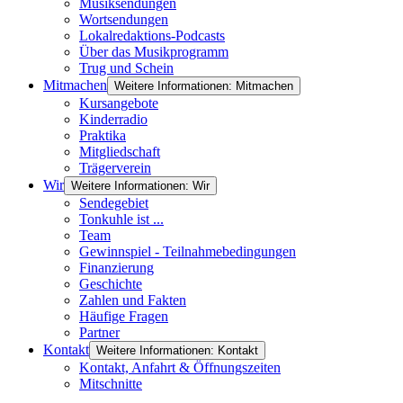
Musiksendungen
Wortsendungen
Lokalredaktions-Podcasts
Über das Musikprogramm
Trug und Schein
Mitmachen
Weitere Informationen: Mitmachen
Kursangebote
Kinderradio
Praktika
Mitgliedschaft
Trägerverein
Wir
Weitere Informationen: Wir
Sendegebiet
Tonkuhle ist ...
Team
Gewinnspiel - Teilnahmebedingungen
Finanzierung
Geschichte
Zahlen und Fakten
Häufige Fragen
Partner
Kontakt
Weitere Informationen: Kontakt
Kontakt, Anfahrt & Öffnungszeiten
Mitschnitte