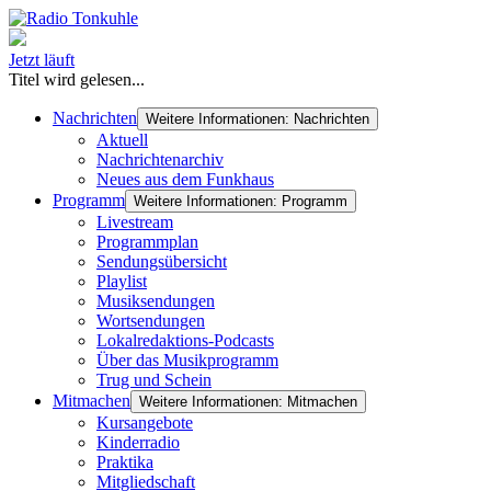
Jetzt läuft
Titel wird gelesen...
Nachrichten
Weitere Informationen: Nachrichten
Aktuell
Nachrichtenarchiv
Neues aus dem Funkhaus
Programm
Weitere Informationen: Programm
Livestream
Programmplan
Sendungsübersicht
Playlist
Musiksendungen
Wortsendungen
Lokalredaktions-Podcasts
Über das Musikprogramm
Trug und Schein
Mitmachen
Weitere Informationen: Mitmachen
Kursangebote
Kinderradio
Praktika
Mitgliedschaft