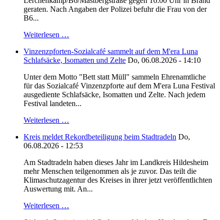
Lerchenkamp/B6/Mastbergstraße gegen 16:00 Uhr in Brand
geraten. Nach Angaben der Polizei befuhr die Frau von der
B6...
Weiterlesen …
Vinzenzpforten-Sozialcafé sammelt auf dem M'era Luna
Schlafsäcke, Isomatten und Zelte
Do, 06.08.2026 - 14:10
Unter dem Motto "Bett statt Müll" sammeln Ehrenamtliche
für das Sozialcafé Vinzenzpforte auf dem M'era Luna Festival
ausgediente Schlafsäcke, Isomatten und Zelte. Nach jedem
Festival landeten...
Weiterlesen …
Kreis meldet Rekordbeteiligung beim Stadtradeln
Do,
06.08.2026 - 12:53
Am Stadtradeln haben dieses Jahr im Landkreis Hildesheim
mehr Menschen teilgenommen als je zuvor. Das teilt die
Klimaschutzagentur des Kreises in ihrer jetzt veröffentlichten
Auswertung mit. An...
Weiterlesen …