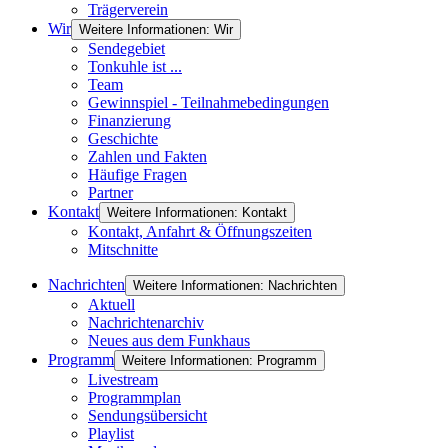
Trägerverein
Wir
Weitere Informationen: Wir
Sendegebiet
Tonkuhle ist ...
Team
Gewinnspiel - Teilnahmebedingungen
Finanzierung
Geschichte
Zahlen und Fakten
Häufige Fragen
Partner
Kontakt
Weitere Informationen: Kontakt
Kontakt, Anfahrt & Öffnungszeiten
Mitschnitte
Nachrichten
Weitere Informationen: Nachrichten
Aktuell
Nachrichtenarchiv
Neues aus dem Funkhaus
Programm
Weitere Informationen: Programm
Livestream
Programmplan
Sendungsübersicht
Playlist