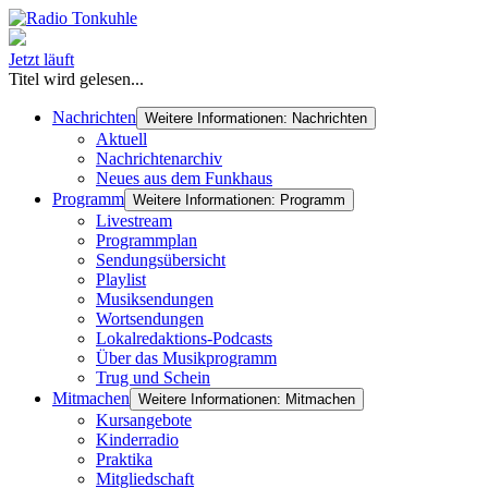
Jetzt läuft
Titel wird gelesen...
Nachrichten
Weitere Informationen: Nachrichten
Aktuell
Nachrichtenarchiv
Neues aus dem Funkhaus
Programm
Weitere Informationen: Programm
Livestream
Programmplan
Sendungsübersicht
Playlist
Musiksendungen
Wortsendungen
Lokalredaktions-Podcasts
Über das Musikprogramm
Trug und Schein
Mitmachen
Weitere Informationen: Mitmachen
Kursangebote
Kinderradio
Praktika
Mitgliedschaft