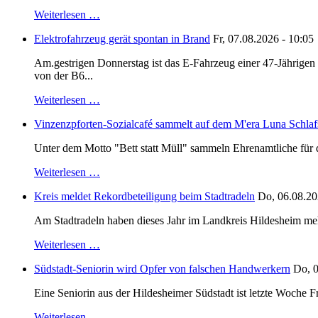
Weiterlesen …
Elektrofahrzeug gerät spontan in Brand
Fr, 07.08.2026 - 10:05
Am.gestrigen Donnerstag ist das E-Fahrzeug einer 47-Jährige
von der B6...
Weiterlesen …
Vinzenzpforten-Sozialcafé sammelt auf dem M'era Luna Schlaf
Unter dem Motto "Bett statt Müll" sammeln Ehrenamtliche für d
Weiterlesen …
Kreis meldet Rekordbeteiligung beim Stadtradeln
Do, 06.08.20
Am Stadtradeln haben dieses Jahr im Landkreis Hildesheim mehr 
Weiterlesen …
Südstadt-Seniorin wird Opfer von falschen Handwerkern
Do, 0
Eine Seniorin aus der Hildesheimer Südstadt ist letzte Woche F
Weiterlesen …