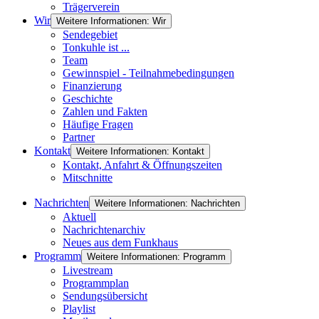
Trägerverein
Wir
Weitere Informationen: Wir
Sendegebiet
Tonkuhle ist ...
Team
Gewinnspiel - Teilnahmebedingungen
Finanzierung
Geschichte
Zahlen und Fakten
Häufige Fragen
Partner
Kontakt
Weitere Informationen: Kontakt
Kontakt, Anfahrt & Öffnungszeiten
Mitschnitte
Nachrichten
Weitere Informationen: Nachrichten
Aktuell
Nachrichtenarchiv
Neues aus dem Funkhaus
Programm
Weitere Informationen: Programm
Livestream
Programmplan
Sendungsübersicht
Playlist