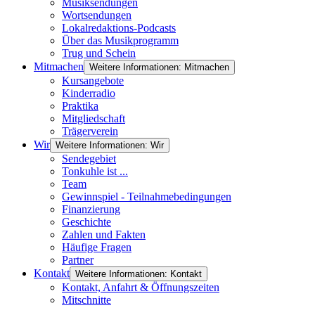
Musiksendungen
Wortsendungen
Lokalredaktions-Podcasts
Über das Musikprogramm
Trug und Schein
Mitmachen
Weitere Informationen: Mitmachen
Kursangebote
Kinderradio
Praktika
Mitgliedschaft
Trägerverein
Wir
Weitere Informationen: Wir
Sendegebiet
Tonkuhle ist ...
Team
Gewinnspiel - Teilnahmebedingungen
Finanzierung
Geschichte
Zahlen und Fakten
Häufige Fragen
Partner
Kontakt
Weitere Informationen: Kontakt
Kontakt, Anfahrt & Öffnungszeiten
Mitschnitte