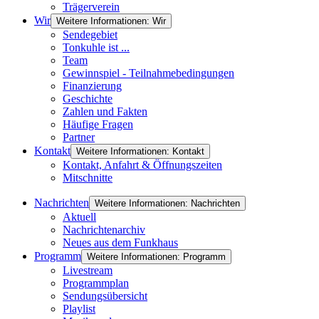
Trägerverein
Wir
Weitere Informationen: Wir
Sendegebiet
Tonkuhle ist ...
Team
Gewinnspiel - Teilnahmebedingungen
Finanzierung
Geschichte
Zahlen und Fakten
Häufige Fragen
Partner
Kontakt
Weitere Informationen: Kontakt
Kontakt, Anfahrt & Öffnungszeiten
Mitschnitte
Nachrichten
Weitere Informationen: Nachrichten
Aktuell
Nachrichtenarchiv
Neues aus dem Funkhaus
Programm
Weitere Informationen: Programm
Livestream
Programmplan
Sendungsübersicht
Playlist