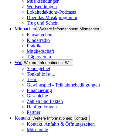
Musiksendungen
Wortsendungen
Lokalredaktions-Podcasts
Über das Musikprogramm
Trug und Schein
Mitmachen
Weitere Informationen: Mitmachen
Kursangebote
Kinderradio
Praktika
Mitgliedschaft
Trägerverein
Wir
Weitere Informationen: Wir
Sendegebiet
Tonkuhle ist ...
Team
Gewinnspiel - Teilnahmebedingungen
Finanzierung
Geschichte
Zahlen und Fakten
Häufige Fragen
Partner
Kontakt
Weitere Informationen: Kontakt
Kontakt, Anfahrt & Öffnungszeiten
Mitschnitte