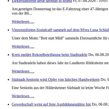
Elektrofahrzeug gerät spontan in Brand
Fr, 07.08.2026 - 10:05
Am.gestrigen Donnerstag ist das E-Fahrzeug einer 47-Jährige
von der B6...
Weiterlesen …
Vinzenzpforten-Sozialcafé sammelt auf dem M'era Luna Schlaf
Unter dem Motto "Bett statt Müll" sammeln Ehrenamtliche für d
Weiterlesen …
Kreis meldet Rekordbeteiligung beim Stadtradeln
Do, 06.08.20
Am Stadtradeln haben dieses Jahr im Landkreis Hildesheim mehr 
Weiterlesen …
Südstadt-Seniorin wird Opfer von falschen Handwerkern
Do, 0
Eine Seniorin aus der Hildesheimer Südstadt ist letzte Woche F
Weiterlesen …
Gewerkschaft weist auf freie Ausbildungsplätze hin
Do, 06.08.