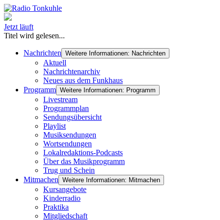
Jetzt läuft
Titel wird gelesen...
Nachrichten
Weitere Informationen: Nachrichten
Aktuell
Nachrichtenarchiv
Neues aus dem Funkhaus
Programm
Weitere Informationen: Programm
Livestream
Programmplan
Sendungsübersicht
Playlist
Musiksendungen
Wortsendungen
Lokalredaktions-Podcasts
Über das Musikprogramm
Trug und Schein
Mitmachen
Weitere Informationen: Mitmachen
Kursangebote
Kinderradio
Praktika
Mitgliedschaft