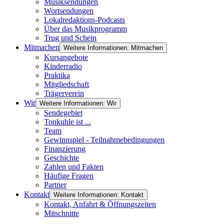
Musiksendungen
Wortsendungen
Lokalredaktions-Podcasts
Über das Musikprogramm
Trug und Schein
Mitmachen
Weitere Informationen: Mitmachen
Kursangebote
Kinderradio
Praktika
Mitgliedschaft
Trägerverein
Wir
Weitere Informationen: Wir
Sendegebiet
Tonkuhle ist ...
Team
Gewinnspiel - Teilnahmebedingungen
Finanzierung
Geschichte
Zahlen und Fakten
Häufige Fragen
Partner
Kontakt
Weitere Informationen: Kontakt
Kontakt, Anfahrt & Öffnungszeiten
Mitschnitte