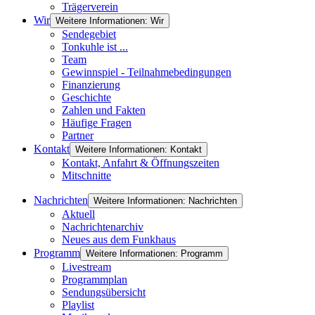
Trägerverein
Wir
Weitere Informationen: Wir
Sendegebiet
Tonkuhle ist ...
Team
Gewinnspiel - Teilnahmebedingungen
Finanzierung
Geschichte
Zahlen und Fakten
Häufige Fragen
Partner
Kontakt
Weitere Informationen: Kontakt
Kontakt, Anfahrt & Öffnungszeiten
Mitschnitte
Nachrichten
Weitere Informationen: Nachrichten
Aktuell
Nachrichtenarchiv
Neues aus dem Funkhaus
Programm
Weitere Informationen: Programm
Livestream
Programmplan
Sendungsübersicht
Playlist