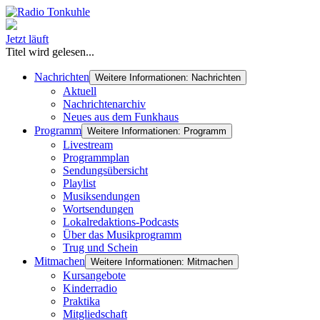
Jetzt läuft
Titel wird gelesen...
Nachrichten
Weitere Informationen: Nachrichten
Aktuell
Nachrichtenarchiv
Neues aus dem Funkhaus
Programm
Weitere Informationen: Programm
Livestream
Programmplan
Sendungsübersicht
Playlist
Musiksendungen
Wortsendungen
Lokalredaktions-Podcasts
Über das Musikprogramm
Trug und Schein
Mitmachen
Weitere Informationen: Mitmachen
Kursangebote
Kinderradio
Praktika
Mitgliedschaft