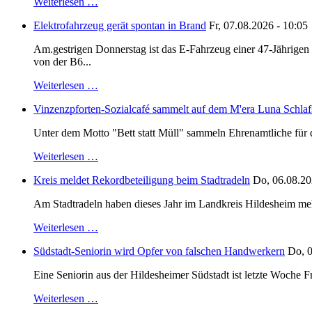
Weiterlesen …
Elektrofahrzeug gerät spontan in Brand
Fr, 07.08.2026 - 10:05
Am.gestrigen Donnerstag ist das E-Fahrzeug einer 47-Jährige
von der B6...
Weiterlesen …
Vinzenzpforten-Sozialcafé sammelt auf dem M'era Luna Schlaf
Unter dem Motto "Bett statt Müll" sammeln Ehrenamtliche für d
Weiterlesen …
Kreis meldet Rekordbeteiligung beim Stadtradeln
Do, 06.08.20
Am Stadtradeln haben dieses Jahr im Landkreis Hildesheim mehr 
Weiterlesen …
Südstadt-Seniorin wird Opfer von falschen Handwerkern
Do, 0
Eine Seniorin aus der Hildesheimer Südstadt ist letzte Woche F
Weiterlesen …