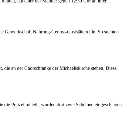
itteilt, hat einer der Männer gegen 12:30 Uhr an ihrer...
 die Gewerkschaft Nahrung-Genuss-Gaststätten hin. So suchten
 die an der Chorschranke der Michaeliskirche stehen. Diese
 die Polizei mitteilt, wurden dort zwei Scheiben eingeschlagen