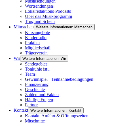
Musiksendungen
Wortsendungen
Lokalredaktions-Podcasts
Über das Musikprogramm
Trug und Schein
Mitmachen
Weitere Informationen: Mitmachen
Kursangebote
Kinderradio
Praktika
Mitgliedschaft
Trägerverein
Wir
Weitere Informationen: Wir
Sendegebiet
Tonkuhle ist ...
Team
Gewinnspiel - Teilnahmebedingungen
Finanzierung
Geschichte
Zahlen und Fakten
Häufige Fragen
Partner
Kontakt
Weitere Informationen: Kontakt
Kontakt, Anfahrt & Öffnungszeiten
Mitschnitte