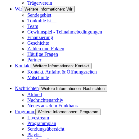
Trägerverein
Wir
Weitere Informationen: Wir
Sendegebiet
Tonkuhle ist ...
Team
Gewinnspiel - Teilnahmebedingungen
Finanzierung
Geschichte
Zahlen und Fakten
Häufige Fragen
Partner
Kontakt
Weitere Informationen: Kontakt
Kontakt, Anfahrt & Öffnungszeiten
Mitschnitte
Nachrichten
Weitere Informationen: Nachrichten
Aktuell
Nachrichtenarchiv
Neues aus dem Funkhaus
Programm
Weitere Informationen: Programm
Livestream
Programmplan
Sendungsübersicht
Playlist