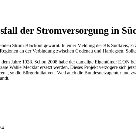
usfall der Stromversorgung in Sü
henden Strom-Blackout gewarnt. In einer Meldung der BIs Südkreis, E
Regionen an der Verbindung zwischen Godenau und Hardegsen. Sollte do
 aus dem Jahre 1928. Schon 2008 habe der damalige Eigentümer E.ON bek
rasse Wahle-Mecklar ersetzt werden. Dieses Projekt verzögere sich jetz
ieren“, so die Bürgerinitiativen. Weil auch die Bundesnetzagentur und 
andt.
:54