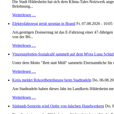
Die Stadt Hildesheim hat sich dem Klima-Taler-Netzwerk anges
Belohnung...
Weiterlesen …
Elektrofahrzeug gerät spontan in Brand
Fr, 07.08.2026 - 10:05
Am.gestrigen Donnerstag ist das E-Fahrzeug einer 47-Jährige
von der B6...
Weiterlesen …
Vinzenzpforten-Sozialcafé sammelt auf dem M'era Luna Schlaf
Unter dem Motto "Bett statt Müll" sammeln Ehrenamtliche für d
Weiterlesen …
Kreis meldet Rekordbeteiligung beim Stadtradeln
Do, 06.08.20
Am Stadtradeln haben dieses Jahr im Landkreis Hildesheim mehr 
Weiterlesen …
Südstadt-Seniorin wird Opfer von falschen Handwerkern
Do, 0