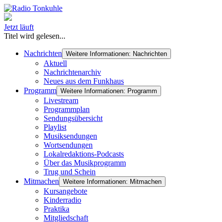
Jetzt läuft
Titel wird gelesen...
Nachrichten
Weitere Informationen: Nachrichten
Aktuell
Nachrichtenarchiv
Neues aus dem Funkhaus
Programm
Weitere Informationen: Programm
Livestream
Programmplan
Sendungsübersicht
Playlist
Musiksendungen
Wortsendungen
Lokalredaktions-Podcasts
Über das Musikprogramm
Trug und Schein
Mitmachen
Weitere Informationen: Mitmachen
Kursangebote
Kinderradio
Praktika
Mitgliedschaft