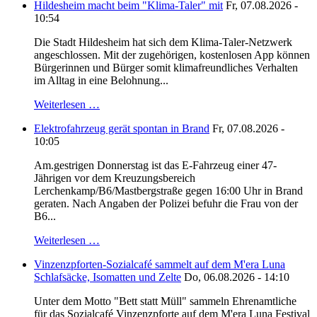
Hildesheim macht beim "Klima-Taler" mit
Fr, 07.08.2026 -
10:54
Die Stadt Hildesheim hat sich dem Klima-Taler-Netzwerk
angeschlossen. Mit der zugehörigen, kostenlosen App können
Bürgerinnen und Bürger somit klimafreundliches Verhalten
im Alltag in eine Belohnung...
Weiterlesen …
Elektrofahrzeug gerät spontan in Brand
Fr, 07.08.2026 -
10:05
Am.gestrigen Donnerstag ist das E-Fahrzeug einer 47-
Jährigen vor dem Kreuzungsbereich
Lerchenkamp/B6/Mastbergstraße gegen 16:00 Uhr in Brand
geraten. Nach Angaben der Polizei befuhr die Frau von der
B6...
Weiterlesen …
Vinzenzpforten-Sozialcafé sammelt auf dem M'era Luna
Schlafsäcke, Isomatten und Zelte
Do, 06.08.2026 - 14:10
Unter dem Motto "Bett statt Müll" sammeln Ehrenamtliche
für das Sozialcafé Vinzenzpforte auf dem M'era Luna Festival