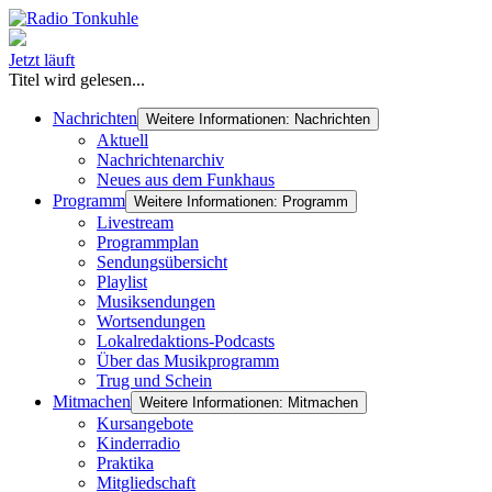
Jetzt läuft
Titel wird gelesen...
Nachrichten
Weitere Informationen: Nachrichten
Aktuell
Nachrichtenarchiv
Neues aus dem Funkhaus
Programm
Weitere Informationen: Programm
Livestream
Programmplan
Sendungsübersicht
Playlist
Musiksendungen
Wortsendungen
Lokalredaktions-Podcasts
Über das Musikprogramm
Trug und Schein
Mitmachen
Weitere Informationen: Mitmachen
Kursangebote
Kinderradio
Praktika
Mitgliedschaft