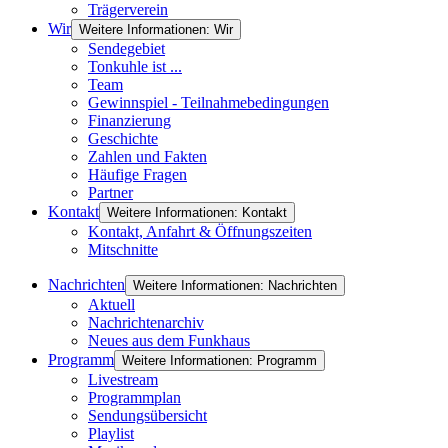
Trägerverein
Wir
Weitere Informationen: Wir
Sendegebiet
Tonkuhle ist ...
Team
Gewinnspiel - Teilnahmebedingungen
Finanzierung
Geschichte
Zahlen und Fakten
Häufige Fragen
Partner
Kontakt
Weitere Informationen: Kontakt
Kontakt, Anfahrt & Öffnungszeiten
Mitschnitte
Nachrichten
Weitere Informationen: Nachrichten
Aktuell
Nachrichtenarchiv
Neues aus dem Funkhaus
Programm
Weitere Informationen: Programm
Livestream
Programmplan
Sendungsübersicht
Playlist