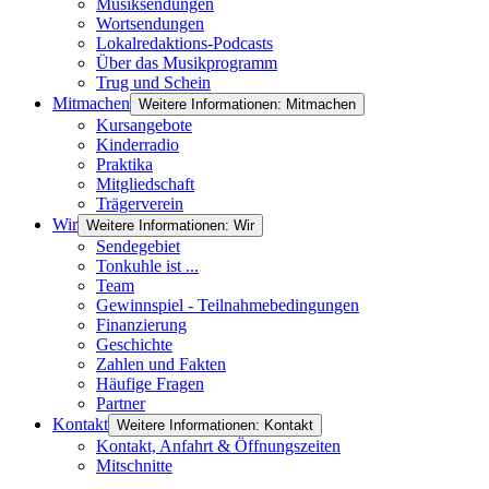
Musiksendungen
Wortsendungen
Lokalredaktions-Podcasts
Über das Musikprogramm
Trug und Schein
Mitmachen
Weitere Informationen: Mitmachen
Kursangebote
Kinderradio
Praktika
Mitgliedschaft
Trägerverein
Wir
Weitere Informationen: Wir
Sendegebiet
Tonkuhle ist ...
Team
Gewinnspiel - Teilnahmebedingungen
Finanzierung
Geschichte
Zahlen und Fakten
Häufige Fragen
Partner
Kontakt
Weitere Informationen: Kontakt
Kontakt, Anfahrt & Öffnungszeiten
Mitschnitte