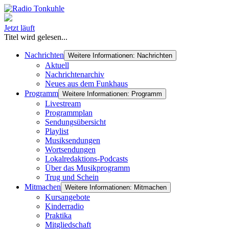
Jetzt läuft
Titel wird gelesen...
Nachrichten
Weitere Informationen: Nachrichten
Aktuell
Nachrichtenarchiv
Neues aus dem Funkhaus
Programm
Weitere Informationen: Programm
Livestream
Programmplan
Sendungsübersicht
Playlist
Musiksendungen
Wortsendungen
Lokalredaktions-Podcasts
Über das Musikprogramm
Trug und Schein
Mitmachen
Weitere Informationen: Mitmachen
Kursangebote
Kinderradio
Praktika
Mitgliedschaft