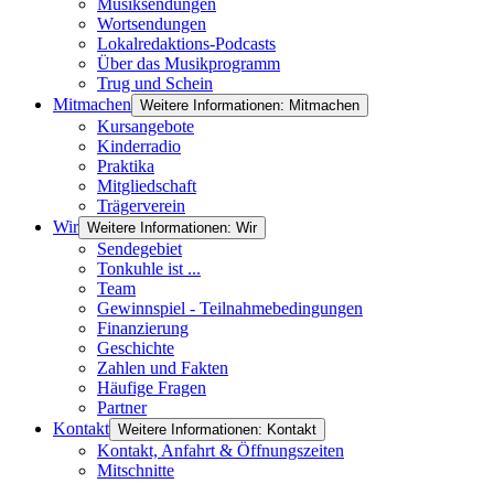
Musiksendungen
Wortsendungen
Lokalredaktions-Podcasts
Über das Musikprogramm
Trug und Schein
Mitmachen
Weitere Informationen: Mitmachen
Kursangebote
Kinderradio
Praktika
Mitgliedschaft
Trägerverein
Wir
Weitere Informationen: Wir
Sendegebiet
Tonkuhle ist ...
Team
Gewinnspiel - Teilnahmebedingungen
Finanzierung
Geschichte
Zahlen und Fakten
Häufige Fragen
Partner
Kontakt
Weitere Informationen: Kontakt
Kontakt, Anfahrt & Öffnungszeiten
Mitschnitte