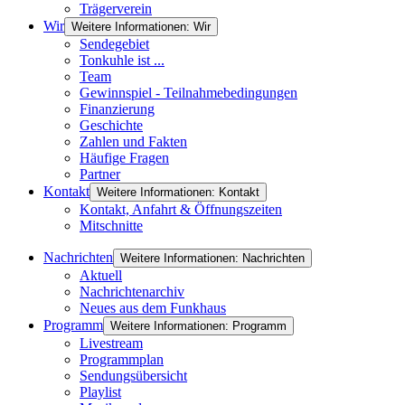
Trägerverein
Wir
Weitere Informationen: Wir
Sendegebiet
Tonkuhle ist ...
Team
Gewinnspiel - Teilnahmebedingungen
Finanzierung
Geschichte
Zahlen und Fakten
Häufige Fragen
Partner
Kontakt
Weitere Informationen: Kontakt
Kontakt, Anfahrt & Öffnungszeiten
Mitschnitte
Nachrichten
Weitere Informationen: Nachrichten
Aktuell
Nachrichtenarchiv
Neues aus dem Funkhaus
Programm
Weitere Informationen: Programm
Livestream
Programmplan
Sendungsübersicht
Playlist