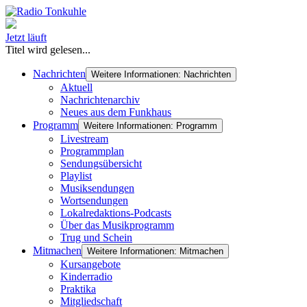
Jetzt läuft
Titel wird gelesen...
Nachrichten
Weitere Informationen: Nachrichten
Aktuell
Nachrichtenarchiv
Neues aus dem Funkhaus
Programm
Weitere Informationen: Programm
Livestream
Programmplan
Sendungsübersicht
Playlist
Musiksendungen
Wortsendungen
Lokalredaktions-Podcasts
Über das Musikprogramm
Trug und Schein
Mitmachen
Weitere Informationen: Mitmachen
Kursangebote
Kinderradio
Praktika
Mitgliedschaft