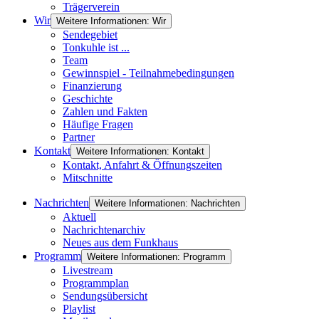
Trägerverein
Wir
Weitere Informationen: Wir
Sendegebiet
Tonkuhle ist ...
Team
Gewinnspiel - Teilnahmebedingungen
Finanzierung
Geschichte
Zahlen und Fakten
Häufige Fragen
Partner
Kontakt
Weitere Informationen: Kontakt
Kontakt, Anfahrt & Öffnungszeiten
Mitschnitte
Nachrichten
Weitere Informationen: Nachrichten
Aktuell
Nachrichtenarchiv
Neues aus dem Funkhaus
Programm
Weitere Informationen: Programm
Livestream
Programmplan
Sendungsübersicht
Playlist