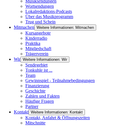
Musiksendungen
Wortsendungen
Lokalredaktions-Podcasts
Über das Musikprogramm
Trug und Schein
Mitmachen
Weitere Informationen: Mitmachen
Kursangebote
Kinderradio
Praktika
Mitgliedschaft
Trägerverein
Wir
Weitere Informationen: Wir
Sendegebiet
Tonkuhle ist ...
Team
Gewinnspiel - Teilnahmebedingungen
Finanzierung
Geschichte
Zahlen und Fakten
Häufige Fragen
Partner
Kontakt
Weitere Informationen: Kontakt
Kontakt, Anfahrt & Öffnungszeiten
Mitschnitte