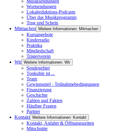
Musiksendungen
Wortsendungen
Lokalredaktions-Podcasts
Über das Musikprogramm
Trug und Schein
Mitmachen
Weitere Informationen: Mitmachen
Kursangebote
Kinderradio
Praktika
Mitgliedschaft
Trägerverein
Wir
Weitere Informationen: Wir
Sendegebiet
Tonkuhle ist ...
Team
Gewinnspiel - Teilnahmebedingungen
Finanzierung
Geschichte
Zahlen und Fakten
Häufige Fragen
Partner
Kontakt
Weitere Informationen: Kontakt
Kontakt, Anfahrt & Öffnungszeiten
Mitschnitte