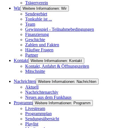
Trägerverein
Wir
Weitere Informationen: Wir
Sendegebiet
Tonkuhle ist ...
Team
Gewinnspiel - Teilnahmebedingungen
Finanzierung
Geschichte
Zahlen und Fakten
Häufige Fragen
Partner
Kontakt
Weitere Informationen: Kontakt
Kontakt, Anfahrt & Öffnungszeiten
Mitschnitte
Nachrichten
Weitere Informationen: Nachrichten
Aktuell
Nachrichtenarchiv
Neues aus dem Funkhaus
Programm
Weitere Informationen: Programm
Livestream
Programmplan
Sendungsübersicht
Playlist