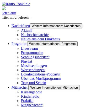
Jetzt läuft
Titel wird gelesen...
Nachrichten
Weitere Informationen: Nachrichten
Aktuell
Nachrichtenarchiv
Neues aus dem Funkhaus
Programm
Weitere Informationen: Programm
Livestream
Programmplan
Sendungsübersicht
Playlist
Musiksendungen
Wortsendungen
Lokalredaktions-Podcasts
Über das Musikprogramm
Trug und Schein
Mitmachen
Weitere Informationen: Mitmachen
Kursangebote
Kinderradio
Praktika
Mitgliedschaft