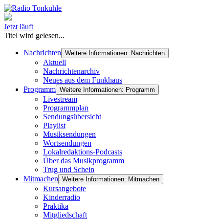
Jetzt läuft
Titel wird gelesen...
Nachrichten
Weitere Informationen: Nachrichten
Aktuell
Nachrichtenarchiv
Neues aus dem Funkhaus
Programm
Weitere Informationen: Programm
Livestream
Programmplan
Sendungsübersicht
Playlist
Musiksendungen
Wortsendungen
Lokalredaktions-Podcasts
Über das Musikprogramm
Trug und Schein
Mitmachen
Weitere Informationen: Mitmachen
Kursangebote
Kinderradio
Praktika
Mitgliedschaft