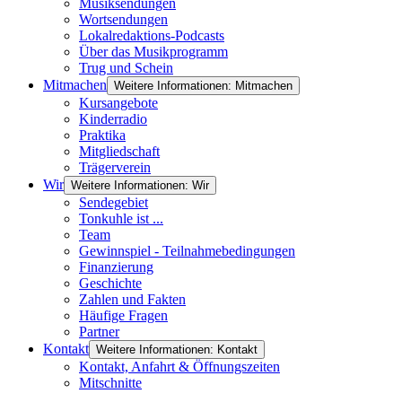
Musiksendungen
Wortsendungen
Lokalredaktions-Podcasts
Über das Musikprogramm
Trug und Schein
Mitmachen
Weitere Informationen: Mitmachen
Kursangebote
Kinderradio
Praktika
Mitgliedschaft
Trägerverein
Wir
Weitere Informationen: Wir
Sendegebiet
Tonkuhle ist ...
Team
Gewinnspiel - Teilnahmebedingungen
Finanzierung
Geschichte
Zahlen und Fakten
Häufige Fragen
Partner
Kontakt
Weitere Informationen: Kontakt
Kontakt, Anfahrt & Öffnungszeiten
Mitschnitte