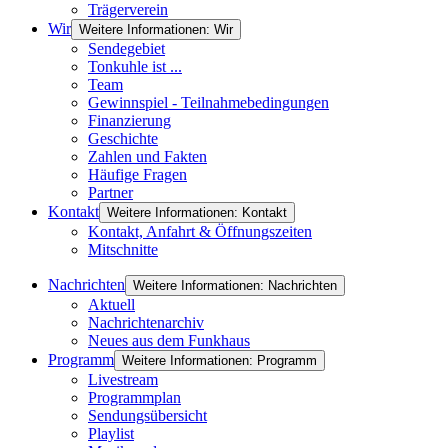
Trägerverein
Wir
Weitere Informationen: Wir
Sendegebiet
Tonkuhle ist ...
Team
Gewinnspiel - Teilnahmebedingungen
Finanzierung
Geschichte
Zahlen und Fakten
Häufige Fragen
Partner
Kontakt
Weitere Informationen: Kontakt
Kontakt, Anfahrt & Öffnungszeiten
Mitschnitte
Nachrichten
Weitere Informationen: Nachrichten
Aktuell
Nachrichtenarchiv
Neues aus dem Funkhaus
Programm
Weitere Informationen: Programm
Livestream
Programmplan
Sendungsübersicht
Playlist