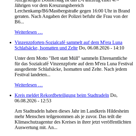
Jährigen vor dem Kreuzungsbereich
Lerchenkamp/B6/Mastbergstraße gegen 16:00 Uhr in Brand
geraten. Nach Angaben der Polizei befuhr die Frau von der
B6...
Weiterlesen …
Vinzenzpforten-Sozialcafé sammelt auf dem M'era Luna
Schlafsäcke, Isomatten und Zelte
Do, 06.08.2026 - 14:10
Unter dem Motto "Bett statt Müll" sammeln Ehrenamtliche
für das Sozialcafé Vinzenzpforte auf dem M'era Luna Festival
ausgediente Schlafsäcke, Isomatten und Zelte. Nach jedem
Festival landeten...
Weiterlesen …
Kreis meldet Rekordbeteiligung beim Stadtradeln
Do,
06.08.2026 - 12:53
Am Stadtradeln haben dieses Jahr im Landkreis Hildesheim
mehr Menschen teilgenommen als je zuvor. Das teilt die
Klimaschutzagentur des Kreises in ihrer jetzt veröffentlichten
Auswertung mit. An...